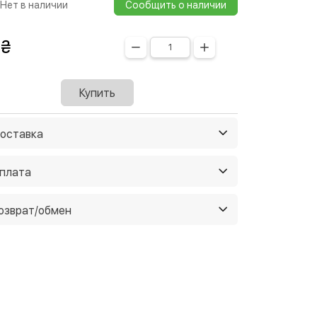
Нет в наличии
Сообщить о наличии
Купить
оставка
з из нашего магазина
Бесплатно
плата
 уточняйте у менеджеров
 нашем магазине
Бесплатно
озврат/обмен
 на Новую почту
От 45 грн
ичными
авим в течение 3-х дней
и обмен в течение 14 дней, если
той
енный Вами товар плохого качества
 на Justin
От 35 грн
в отделении Новой
По тарифам
не понравился наш сервис
перевозчика
авим в течение 3-х дней
те вернуть свои деньги
ичными
Подробнее
 курьером по Киеву
75 грн