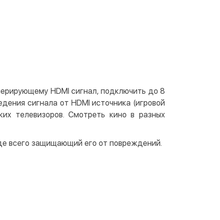
той
 доставки уточняйте
 отделении Justin
По тарифам перевозчика
ичными
той
артой на сайте
Бесплатно
at24
нерирующему HDMI сигнал, подключить до 8
ay
едения сигнала от HDMI источника (игровой
e Pay
ьких телевизоров. Смотреть кино в разных
le Pay
жде всего защищающий его от повреждений.
чный расчет
Бесплатно
та на карту юр.лица
та на счет юр.лица
венная рассрочка (Приватбанк)