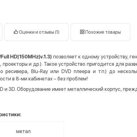
кар
Дату
Оплата в
нал
кар
Оценки и отзывы (1)
Похожие товары
Оплата к
Priv
ull HD|150MHz|v.1.3)
позволяет к одному устройству, ге
LiqP
 проекторы и др.). Такое устройство пригодится для разв
Appl
го ресивера, Blu-Ray или DVD плеера и т.п.) до нескол
Goog
ости в 8-ми кабинетах – без проблем!
HD и 3D. Оборудование имеет металлический корпус, пре
Безнали
Опла
Опла
ристики:
Кредит
Мгно
метал