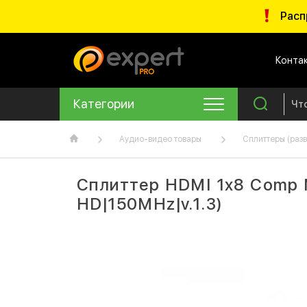
Расп
Конта
Категории
Аудио-видео товары
Сплиттеры (разв
Сплиттер HDMI 1x8 Comp 
HD|150MHz|v.1.3)