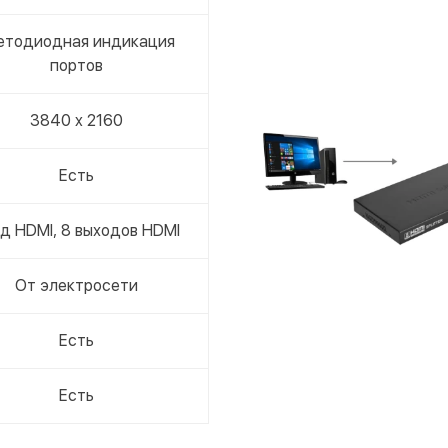
Опла
Поку
етодиодная индикация
портов
3840 x 2160
Есть
д HDMI, 8 выходов HDMI
От электросети
Есть
Есть