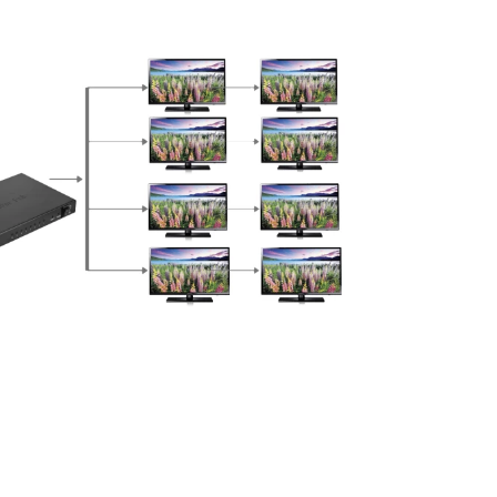
та частями (Приватбанк)
пка частями (Монобанк)