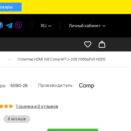
товары
RU
Личный кабинет
Сплиттер HDMI 1x8 Comp MTU-208 (1080p/Full HD|150MHz|v.1.3)
Производитель:
ра:
5090-28
1 оценка и 0 отзывов
:
6 місяців