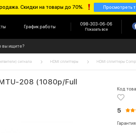
родажа. Скидки на товары до 70%.
Просмотреть 
098-303-06-06
кты
График работы
Показать все
етвители) сигнала
HDMI сплиттеры
HDMI сплиттеры Comp
MTU-208 (1080p/Full
Код това
5
Гарантия