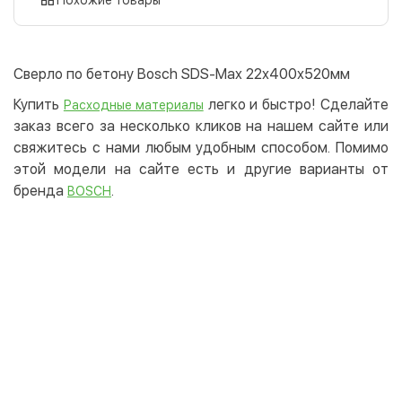
Оплата картой на сайте
Бесплатно
Privat24
Сверло по бетону Bosch SDS-Max 22х400х520мм
LiqPay
Купить
легко и быстро! Сделайте
Расходные материалы
Apple Pay
заказ всего за несколько кликов на нашем сайте или
Google Pay
свяжитесь с нами любым удобным способом. Помимо
этой модели на сайте есть и другие варианты от
Безналичный расчет
Бесплатно
бренда
.
BOSCH
Оплата на карту юр.лица
Оплата на счет юр.лица
Кредит
Мгновенная рассрочка (Приватбанк)
Оплата частями (Приватбанк)
Покупка частями (Монобанк)