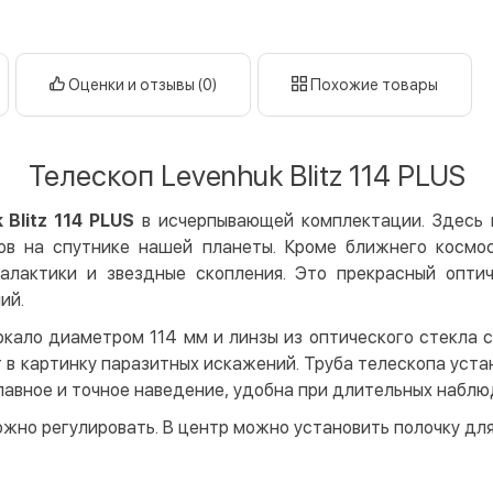
Оплата в
нал
кар
Оценки и отзывы (0)
Похожие товары
Оплата к
Priv
Телескоп Levenhuk Blitz 114 PLUS
LiqP
Appl
 Blitz 114 PLUS
в исчерпывающей комплектации. Здесь 
Goog
ов на спутнике нашей планеты. Кроме ближнего космо
галактики и звездные скопления. Это прекрасный опти
Безнали
ий.
Опла
ркало диаметром 114 мм и линзы из оптического стекла 
Опла
т в картинку паразитных искажений. Труба телескопа уст
Кредит
плавное и точное наведение, удобна при длительных наб
Мгно
жно регулировать. В центр можно установить полочку для 
Опла
Поку