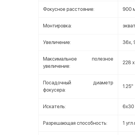
Фокусное расстояние:
900 
Монтировка:
эква
Увеличение:
36x, 
Максимальное полезное
228 x
увеличение:
Посадочный диаметр
1.25"
фокусера:
Искатель:
6х30
Разрешающая способность:
1 угл