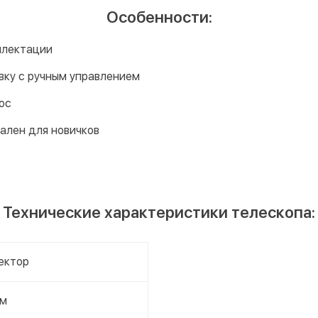
Особенности:
плектации
вку с ручным управлением
ос
ален для новичков
Технические характеристики телескопа:
ектор
мм