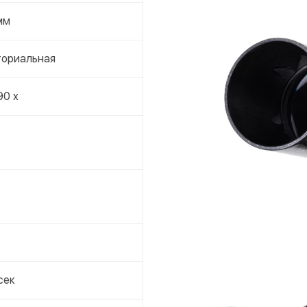
мм
ториальная
90 x
.сек