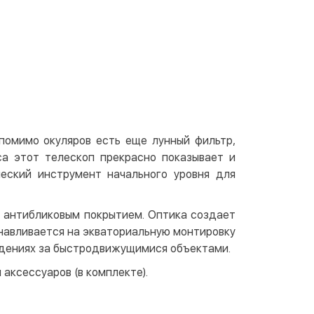
 отделении Justin
По тарифам перевозчика
ичными
той
артой на сайте
Бесплатно
at24
ay
e Pay
помимо окуляров есть еще лунный фильтр,
le Pay
са этот телескоп прекрасно показывает и
ческий инструмент начального уровня для
чный расчет
Бесплатно
та на карту юр.лица
с антибликовым покрытием. Оптика создает
та на счет юр.лица
анавливается на экваториальную монтировку
людениях за быстродвижущимися объектами.
венная рассрочка (Приватбанк)
аксессуаров (в комплекте).
та частями (Приватбанк)
пка частями (Монобанк)