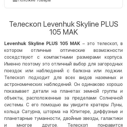
Оплата картой на сайте
Бесплатно
Privat24
Телескоп Levenhuk Skyline PLUS
LiqPay
105 MAK
Apple Pay
Google Pay
Levenhuk Skyline PLUS 105 MAK
– это телескоп, в
котором отличные оптические возможности
Безналичный расчет
Бесплатно
соседствуют с компактными размерами корпуса.
Оплата на карту юр.лица
Именно поэтому это отличный выбор для загородных
Оплата на счет юр.лица
поездок или наблюдений с балкона или лоджии.
Телескоп подходит для всех видов наземных и
Кредит
астрономических наблюдений. Он одинаково хорошо
Мгновенная рассрочка (Приватбанк)
показывает детали на планетах земной группы и
Оплата частями (Приватбанк)
объекты, расположенные за пределами Солнечной
системы. С его помощью вы увидите кратеры Луны,
Покупка частями (Монобанк)
кольца Сатурна, шторма на Юпитере, диффузные и
планетарные туманности, двойные звезды, галактики
и многое другое. Телескоп понравится