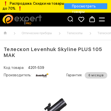
Распродажа. Скидки на товары
Просмотреть
до 70%.
товары
Оптические приборы
Телескопы
Телескоп
Телескоп Levenhuk Skyline PLUS 105
MAK
Код товара:
4201-539
Производитель:
Гарантия:
6 місяців