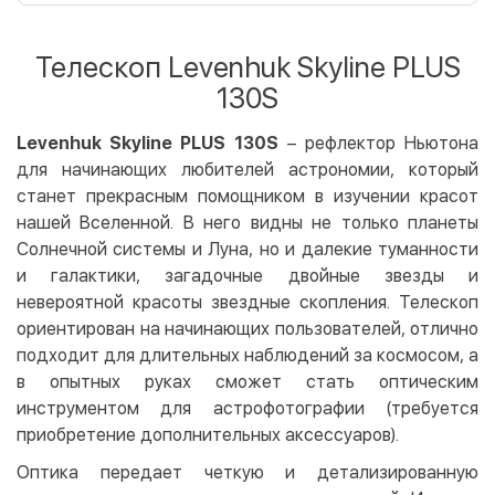
Оплата картой на сайте
Бесплатно
Privat24
Телескоп Levenhuk Skyline PLUS
LiqPay
130S
Apple Pay
Google Pay
Levenhuk Skyline PLUS 130S
– рефлектор Ньютона
для начинающих любителей астрономии, который
Безналичный расчет
Бесплатно
станет прекрасным помощником в изучении красот
Оплата на карту юр.лица
нашей Вселенной. В него видны не только планеты
Оплата на счет юр.лица
Солнечной системы и Луна, но и далекие туманности
и галактики, загадочные двойные звезды и
Кредит
невероятной красоты звездные скопления. Телескоп
Мгновенная рассрочка (Приватбанк)
ориентирован на начинающих пользователей, отлично
Оплата частями (Приватбанк)
подходит для длительных наблюдений за космосом, а
в опытных руках сможет стать оптическим
Покупка частями (Монобанк)
инструментом для астрофотографии (требуется
приобретение дополнительных аксессуаров).
Оптика передает четкую и детализированную