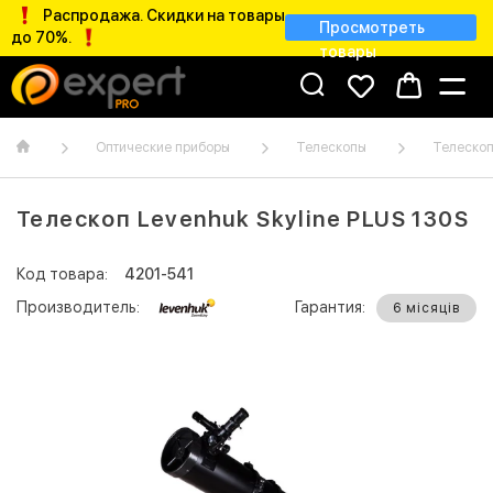
Распродажа. Скидки на товары
Просмотреть
до 70%.
товары
Оптические приборы
Телескопы
Телескоп
Телескоп Levenhuk Skyline PLUS 130S
Код товара:
4201-541
Производитель:
Гарантия:
6 місяців