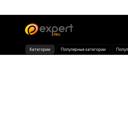
Категории
Популярные категории
Попул
Тепловизор
Прибор ночного видения
Бинокулярная лупа
Выжигатель по дереву
Ультразвуковая ванна
Паяльник