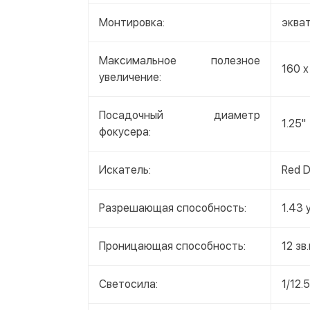
Монтировка:
эква
Максимальное полезное
160 x
увеличение:
Посадочный диаметр
1.25"
фокусера:
Искатель:
Red D
Разрешающая способность:
1.43 
Проницающая способность:
12 зв.
Светосила:
1/12.5