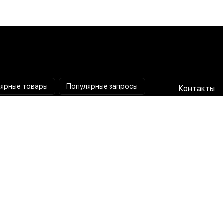
ярные товары
Популярные запросы
Контакты
Паяльная станция
Сотрудниче
Мультиметр
Доставка и
Коллиматорный прицел
Гарантия и 
Тепловизионный прицел
О нас
Токовые клещи
Пользовате
соглашени
Лампа лупа