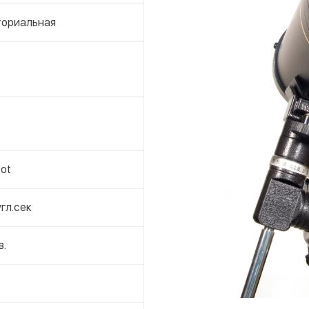
ториальная
ot
угл.сек
в.