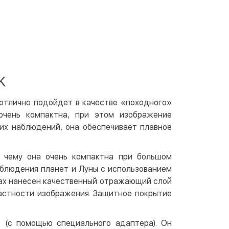
 отделении Justin
По тарифам перевозчика
ичными
той
артой на сайте
Бесплатно
at24
K
ay
e Pay
 отлично подойдет в качестве «походного»
le Pay
 очень компактна, при этом изображение
их наблюдений, она обеспечивает плавное
чный расчет
Бесплатно
та на карту юр.лица
я чему она очень компактна при большом
та на счет юр.лица
аблюдения планет и Луны с использованием
лах нанесен качественный отражающий слой
растности изображения. Защитное покрытие
венная рассрочка (Приватбанк)
та частями (Приватбанк)
 (с помощью специального адаптера). Он
пка частями (Монобанк)