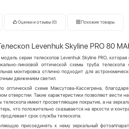
Оплата в
нал
кар
Оценки и отзывы (0)
Похожие товары
Оплата к
Priv
Телескоп Levenhuk Skyline PRO 80 MA
LiqP
Appl
модель серии телескопов Levenhuk Skyline PRO, которая
Goog
ркально-линзовой оптической схемы труба телескопа
альная монтировка отлично подходит для астрономическ
Безнали
точным движением светил.
Опла
по оптической схеме Максутова-Кассегрена, благодар
Опла
ом отверстии. Такие характеристики позволяют вести н
Кредит
ты телескопа имеют просветляющее покрытие, а на зерка
терь, что положительно сказывается на яркости и конт
Мгно
о продлевает срок службы телескопа.
Опла
воляющую присоединять к нему зеркальный фотоаппарат
Поку