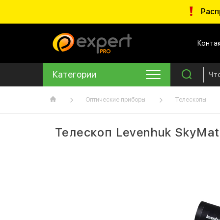
Расп
Конта
Категории
Оптические приборы
Телескопы
Телескоп Levenhuk SkyMat