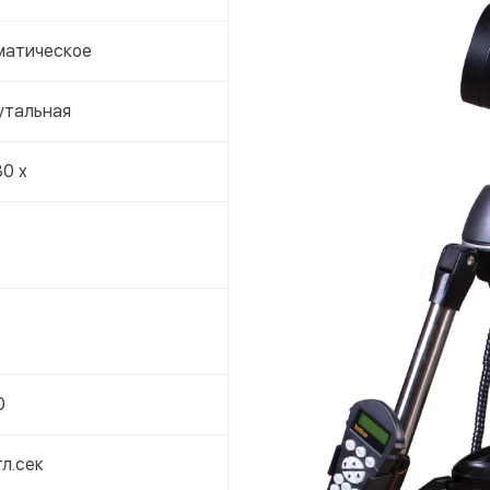
матическое
утальная
30 x
x
0
гл.сек