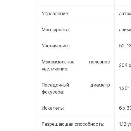
Управление:
авто
Монтировка:
азим
Увеличение:
52, 1
Максимальное полезное
204 
увеличение:
Посадочный диаметр
1.25"
фокусера:
Искатель:
6 x 3
Разрешающая способность:
1.12 у