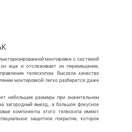
 отделении Justin
По тарифам перевозчика
ичными
той
артой на сайте
Бесплатно
at24
AK
ay
e Pay
мпьютеризированной монтировке с системой
le Pay
, он еще и отслеживает их перемещение,
правление телескопом. Высокое качество
чный расчет
Бесплатно
влении монтировкой легко разберется даже
та на карту юр.лица
та на счет юр.лица
еет небольшие размеры при значительном
на загородный выезд, а большое фокусное
зовые компоненты этого телескопа имеют
венная рассрочка (Приватбанк)
пециальное защитное покрытие, которое
та частями (Приватбанк)
пка частями (Монобанк)