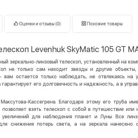
Оплата в
нал
кар
Оценки и отзывы (0)
Похожие товары
Оплата к
Priv
елескоп Levenhuk SkyMatic 105 GT M
LiqP
Appl
ный зеркально-линзовый телескоп, установленный на ко
Goog
коп не только сам находит звезды и другие объекты
- вам остается только наблюдать, не отвлекаясь на у
Безнали
а гарантирует его долговечность и надежность, а в упра
Опла
Опла
 Максутова-Кассегрена. Благодаря этому его труба им
Кредит
 позволяет взять телескоп с собой в путешествие или 
х увеличений для наблюдения планет и Луны. Все лин
Мгно
для снижения потерь света, а на зеркала нанесено с
Опла
Поку