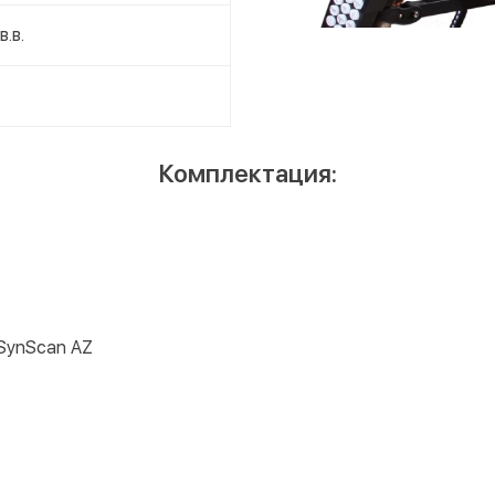
в.в.
Комплектация:
SynScan AZ