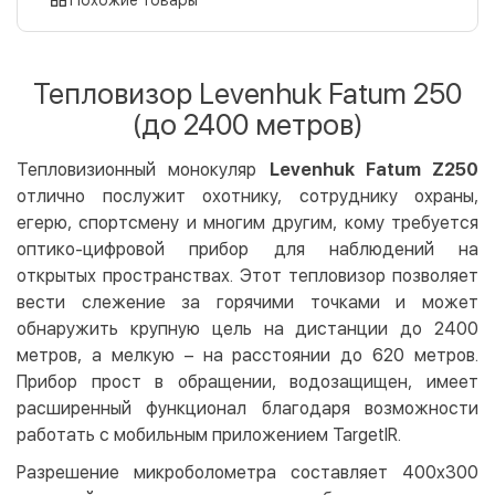
Оплата картой на сайте
Бесплатно
Privat24
Тепловизор Levenhuk Fatum 250
LiqPay
(до 2400 метров)
Apple Pay
Google Pay
Тепловизионный монокуляр
Levenhuk Fatum Z250
отлично послужит охотнику, сотруднику охраны,
Безналичный расчет
Бесплатно
егерю, спортсмену и многим другим, кому требуется
Оплата на карту юр.лица
оптико-цифровой прибор для наблюдений на
Оплата на счет юр.лица
открытых пространствах. Этот тепловизор позволяет
вести слежение за горячими точками и может
Кредит
обнаружить крупную цель на дистанции до 2400
Мгновенная рассрочка (Приватбанк)
метров, а мелкую – на расстоянии до 620 метров.
Оплата частями (Приватбанк)
Прибор прост в обращении, водозащищен, имеет
расширенный функционал благодаря возможности
Покупка частями (Монобанк)
работать с мобильным приложением TargetIR.
Разрешение микроболометра составляет 400x300