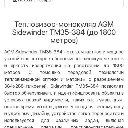
Оплата картой на сайте
Бесплатно
Privat24
Тепловизор-монокуляр AGM
LiqPay
Sidewinder TM35-384 (до 1800
Apple Pay
метров)
Google Pay
AGM Sidewinder TM35-384 - это компактное и мощное
Безналичный расчет
Бесплатно
устройство, которое обеспечивает высокую четкость
Оплата на карту юр.лица
и яркость изображения на расстоянии до 1800
Оплата на счет юр.лица
метров. С помощью передовой технологии
тепловизионной оптики и матрицы с разрешением
Кредит
384x288 пикселей, Sidewinder TM35-384 позволяет
Мгновенная рассрочка (Приватбанк)
быстро обнаруживать и идентифицировать объекты в
Оплата частями (Приватбанк)
условиях плохой видимости, таких как туман, дым,
Покупка частями (Монобанк)
ночное время суток и другие. Благодаря легкому весу
и удобному дизайну, устройство легко переносится и
используется для различных задач, включая
специальные операции, поисково-спасательные