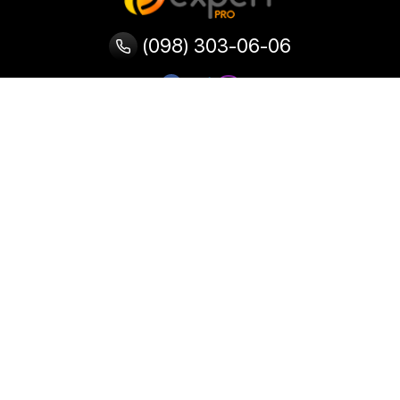
(098) 303-06-06
Категории
Популярные
Популярные
Популярные
категории
товары
запросы
Тепловизор
Прибор ночного видения
Бинокулярная лупа
Выжигатель по дереву
Ультразвуковая ванна
Паяльник