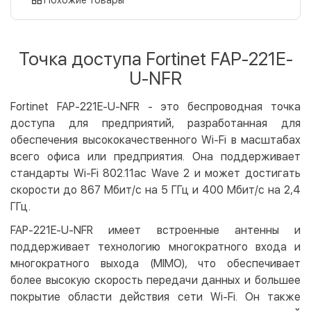
Оплата картой на сайте
Бесплатно
Privat24
Точка доступа Fortinet FAP-221E-
LiqPay
U-NFR
Apple Pay
Google Pay
Fortinet FAP-221E-U-NFR - это беспроводная точка
доступа для предприятий, разработанная для
Безналичный расчет
Бесплатно
обеспечения высококачественного Wi-Fi в масштабах
Оплата на карту юр.лица
всего офиса или предприятия. Она поддерживает
Оплата на счет юр.лица
стандарты Wi-Fi 802.11ac Wave 2 и может достигать
скорости до 867 Мбит/с на 5 ГГц и 400 Мбит/с на 2,4
Кредит
ГГц.
Мгновенная рассрочка (Приватбанк)
FAP-221E-U-NFR имеет встроенные антенны и
Оплата частями (Приватбанк)
поддерживает технологию многократного входа и
Покупка частями (Монобанк)
многократного выхода (MIMO), что обеспечивает
более высокую скорость передачи данных и большее
покрытие области действия сети Wi-Fi. Он также