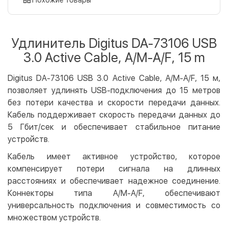
Оплата картой на сайте
Бесплатно
Privat24
Удлинитель Digitus DA-73106 USB
LiqPay
3.0 Active Cable, A/M-A/F, 15 m
Apple Pay
Google Pay
Digitus DA-73106 USB 3.0 Active Cable, A/M-A/F, 15 м,
позволяет удлинять USB-подключения до 15 метров
Безналичный расчет
Бесплатно
без потери качества и скорости передачи данных.
Оплата на карту юр.лица
Кабель поддерживает скорость передачи данных до
Оплата на счет юр.лица
5 Гбит/сек и обеспечивает стабильное питание
устройств.
Кредит
Кабель имеет активное устройство, которое
Мгновенная рассрочка (Приватбанк)
компенсирует потери сигнала на длинных
Оплата частями (Приватбанк)
расстояниях и обеспечивает надежное соединение.
Покупка частями (Монобанк)
Коннекторы типа A/M-A/F, обеспечивают
универсальность подключения и совместимость со
множеством устройств.