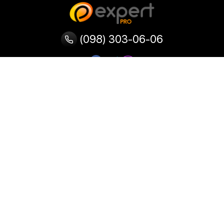
(098) 303-06-06
Категории
Популярные
Популярные
Популярные
категории
товары
запросы
Тепловизор
Прибор ночного видения
Бинокулярная лупа
Выжигатель по дереву
Ультразвуковая ванна