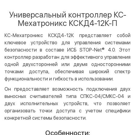
Оплата картой на сайте
Бесплатно
Privat24
Универсальный контроллер КС-
LiqPay
Мехатроникс КСКД4-12К-П
Apple Pay
Google Pay
КС-Мехатроникс КСКД4-12К представляет собой
ключевое устройство для управления системами
Безналичный расчет
Бесплатно
безопасности в составе ИСБ STOP-Net® 4.0. Этот
Оплата на карту юр.лица
контроллер разработан для эффективного управления
Оплата на счет юр.лица
одной двухсторонней или двумя односторонними
точками доступа, обеспечивая широкий спектр
Кредит
функциональности и гибкость в использовании.
Мгновенная рассрочка (Приватбанк)
Он предоставляет возможность подключения двух
Оплата частями (Приватбанк)
выносных считывателей типа СПКС-04/СМКС-04 и
Покупка частями (Монобанк)
двух исполнительных устройств, что позволяет
организовать точки доступа с учетом специфики
конкретной системы безопасности.
Особенности: