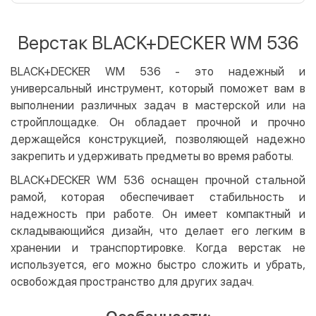
Оплата картой на сайте
Бесплатно
Privat24
Верстак BLACK+DECKER WM 536
LiqPay
Apple Pay
BLACK+DECKER WM 536 - это надежный и
Google Pay
универсальный инструмент, который поможет вам в
выполнении различных задач в мастерской или на
Безналичный расчет
Бесплатно
стройплощадке. Он обладает прочной и прочно
Оплата на карту юр.лица
держащейся конструкцией, позволяющей надежно
закрепить и удерживать предметы во время работы.
Оплата на счет юр.лица
BLACK+DECKER WM 536 оснащен прочной стальной
Кредит
рамой, которая обеспечивает стабильность и
Мгновенная рассрочка (Приватбанк)
надежность при работе. Он имеет компактный и
Оплата частями (Приватбанк)
складывающийся дизайн, что делает его легким в
Покупка частями (Монобанк)
хранении и транспортировке. Когда верстак не
используется, его можно быстро сложить и убрать,
освобождая пространство для других задач.