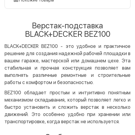
Оплата картой на сайте
Бесплатно
Privat24
Верстак-подставка
LiqPay
BLACK+DECKER BEZ100
Apple Pay
Google Pay
BLACK+DECKER BEZ100 - это удобное и практичное
решение для создания надежной рабочей площадки в
Безналичный расчет
Бесплатно
вашем гараже, мастерской или домашнем цехе. Эта
Оплата на карту юр.лица
стабильная и прочная конструкция позволяет вам
Оплата на счет юр.лица
выполнять различные ремонтные и строительные
работы с комфортом и безопасностью.
Кредит
BEZ100 обладает простым и интуитивно понятным
Мгновенная рассрочка (Приватбанк)
механизмом складывания, который позволяет легко и
Оплата частями (Приватбанк)
быстро установить и сложить верстак в несколько
Покупка частями (Монобанк)
движений. Это особенно удобно при хранении или
транспортировке, когда верстак не используется.