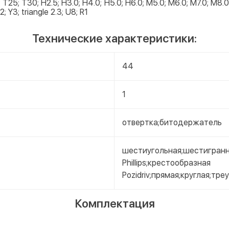
 T25; T30; H2.5; H3.0; H4.0; H5.0; H6.0; M5.0; M6.0; M7.0; M8.0
; Y3; triangle 2.3; U8; R1
Технические характеристики:
44
1
отвертка;битодержатель
шестиугольная;шестигранн
Phillips;крестообразная
Pozidriv;прямая;круглая;тр
Комплектация