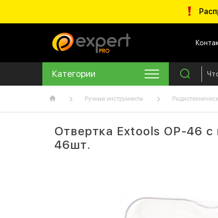
Расп
Конта
Категории
Ручные инструменты
Радиотехническ
Отвертка Extools OP-46 с
46шт.