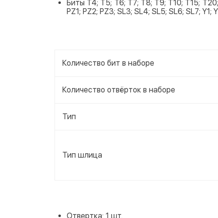
Биты T4; T5; T6; T7; T8; T9; T10; T15; T20;
PZ1; PZ2; PZ3; SL3; SL4; SL5; SL6; SL7; Y1; Y2
Количество бит в наборе
Количество отвёрток в наборе
Тип
Тип шлица
Отвертка: 1 шт.