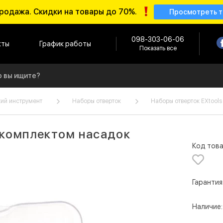
родажа. Скидки на товары до 70%.
Просмотреть 
098-303-06-06
кты
График работы
Показать все
ий инструмент
Наборы отверток
Наборы отверток EXtools
 комплектом насадок
Код това
Гарантия
Наличие: