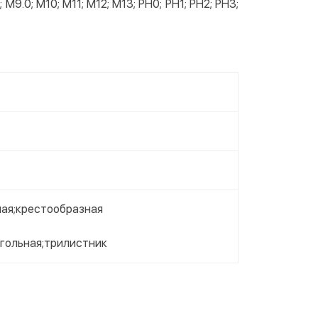
; M9.0; M10; M11; M12; M13; PH0; PH1; PH2; PH3;
ая;крестообразная
еугольная;трилистник