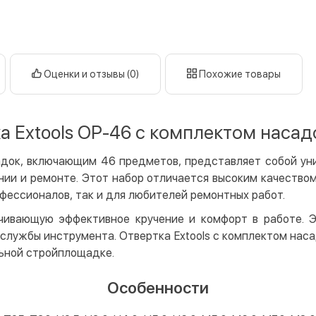
Оплата в
нал
кар
Оплата к
Оценки и отзывы (0)
Похожие товары
Priv
LiqP
а Extools OP-46 с комплектом насад
Appl
Goog
адок, включающим 46 предметов, представляет собой ун
ии и ремонте. Этот набор отличается высоким качеством
Безнали
фессионалов, так и для любителей ремонтных работ.
Опла
чивающую эффективное кручение и комфорт в работе. 
Опла
 службы инструмента. Отвертка Extools с комплектом на
Кредит
льной стройплощадке.
Мгно
Особенности
Опла
Поку