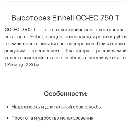
Оплата картой на сайте
Бесплатно
Privat24
Высоторез Einhell GC-EC 750 T
LiqPay
Apple Pay
GC-EC 750 T
— это телескопическая электропила-
Google Pay
секатор от Einhell, предназначенная для резки и рубки
с земли высоко висящих веток деревьев. Длина пилы с
Безналичный расчет
Бесплатно
режущим креплением благодаря расширяемой
Оплата на карту юр.лица
телескопической штанге свободно регулируется от
1.85 м до 2.80 м.
Оплата на счет юр.лица
Кредит
Мгновенная рассрочка (Приватбанк)
Особенности:
Оплата частями (Приватбанк)
Покупка частями (Монобанк)
Надежность и длительный срок службы
Простота и удобство использования