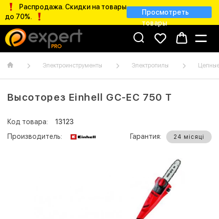
Распродажа. Скидки на товары
Просмотреть
до 70%.
товары
Электроинструменты
Электропилы
Цепные
Высоторез Einhell GC-EC 750 T
Код товара:
13123
Производитель:
Гарантия:
24 місяці