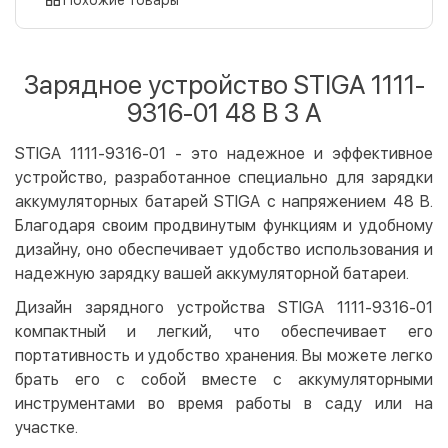
Оплата картой на сайте
Бесплатно
Privat24
Зарядное устройство STIGA 1111-
LiqPay
9316-01 48 В 3 А
Apple Pay
Google Pay
STIGA 1111-9316-01 - это надежное и эффективное
устройство, разработанное специально для зарядки
Безналичный расчет
Бесплатно
аккумуляторных батарей STIGA с напряжением 48 В.
Оплата на карту юр.лица
Благодаря своим продвинутым функциям и удобному
Оплата на счет юр.лица
дизайну, оно обеспечивает удобство использования и
надежную зарядку вашей аккумуляторной батареи.
Кредит
Дизайн зарядного устройства STIGA 1111-9316-01
Мгновенная рассрочка (Приватбанк)
компактный и легкий, что обеспечивает его
Оплата частями (Приватбанк)
портативность и удобство хранения. Вы можете легко
Покупка частями (Монобанк)
брать его с собой вместе с аккумуляторными
инструментами во время работы в саду или на
участке.