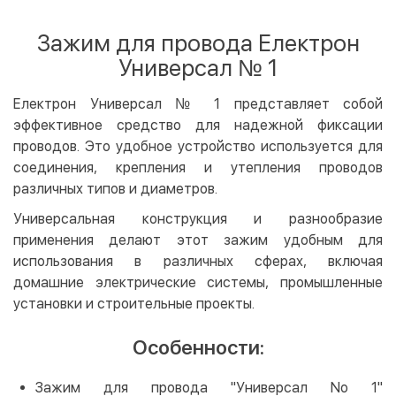
Оплата картой на сайте
Бесплатно
Privat24
Зажим для провода Електрон
LiqPay
Универсал № 1
Apple Pay
Google Pay
Електрон Универсал № 1 представляет собой
эффективное средство для надежной фиксации
Безналичный расчет
Бесплатно
проводов. Это удобное устройство используется для
Оплата на карту юр.лица
соединения, крепления и утепления проводов
Оплата на счет юр.лица
различных типов и диаметров.
Универсальная конструкция и разнообразие
Кредит
применения делают этот зажим удобным для
Мгновенная рассрочка (Приватбанк)
использования в различных сферах, включая
Оплата частями (Приватбанк)
домашние электрические системы, промышленные
Покупка частями (Монобанк)
установки и строительные проекты.
Особенности:
Зажим для провода "Универсал No 1"