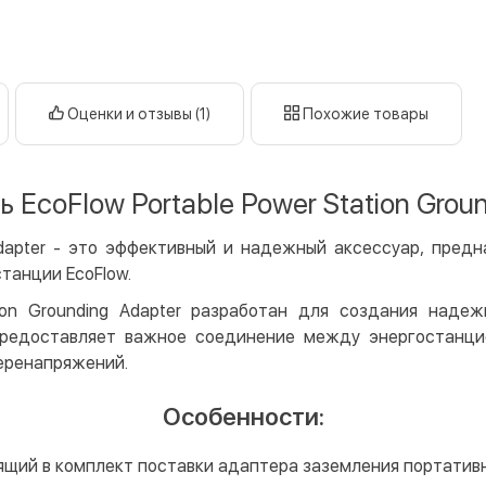
кар
Дату
Оплата в
нал
кар
Оценки и отзывы (1)
Похожие товары
Оплата к
Priv
 EcoFlow Portable Power Station Groun
LiqP
g Adapter - это эффективный и надежный аксессуар, пред
Appl
танции EcoFlow.
Goog
tion Grounding Adapter разработан для создания наде
Безнали
 предоставляет важное соединение между энергостанци
Опла
перенапряжений.
Опла
Особенности:
Кредит
Мгно
ящий в комплект поставки адаптера заземления портатив