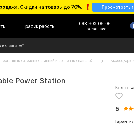
родажа. Скидки на товары до 70%.
Просмотреть 
098-303-06-06
кты
График работы
Показать все
 портативных зарядных станций и солнечных панелей
Аксессуары д
ble Power Station
Код това
5
Гарантия