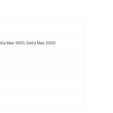
та частями (Приватбанк)
пка частями (Монобанк)
Delta Max 1600, Delta Max 2000