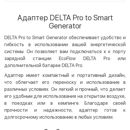
Оплата картой на сайте
Бесплатно
Privat24
Адаптер DELTA Pro to Smart
LiqPay
Generator
Apple Pay
Google Pay
DELTA Pro to Smart Generator обеспечивает удобство и
гибкость в использовании вашей энергетической
Безналичный расчет
Бесплатно
системы. Он позволяет вам подключаться к к порту
Оплата на карту юр.лица
зарядной станции EcoFlow DELTA Pro или
Оплата на счет юр.лица
дополнительной батарее DELTA Pro.
Адаптер имеет компактный и портативный дизайн,
Кредит
что облегчает его переноску и использование в
Мгновенная рассрочка (Приватбанк)
различных условиях. Он легкий и прочный, что делает
Оплата частями (Приватбанк)
его удобным для использования на открытом воздухе,
Покупка частями (Монобанк)
в поездках или в кемпинге. Благодаря своей
прочности и надежности, адаптер готов к
долгосрочному использованию в любых условиях.