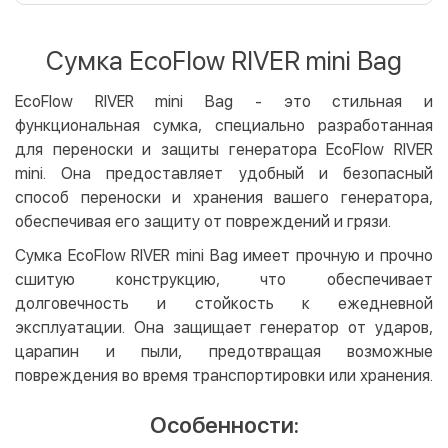
Оплата картой на сайте
Бесплатно
Privat24
Сумка EcoFlow RIVER mini Bag
LiqPay
Apple Pay
EcoFlow RIVER mini Bag - это стильная и
Google Pay
функциональная сумка, специально разработанная
для переноски и защиты генератора EcoFlow RIVER
Безналичный расчет
Бесплатно
mini. Она предоставляет удобный и безопасный
Оплата на карту юр.лица
способ переноски и хранения вашего генератора,
обеспечивая его защиту от повреждений и грязи.
Оплата на счет юр.лица
Сумка EcoFlow RIVER mini Bag имеет прочную и прочно
Кредит
сшитую конструкцию, что обеспечивает
Мгновенная рассрочка (Приватбанк)
долговечность и стойкость к ежедневной
Оплата частями (Приватбанк)
эксплуатации. Она защищает генератор от ударов,
Покупка частями (Монобанк)
царапин и пыли, предотвращая возможные
повреждения во время транспортировки или хранения.
Особенности: