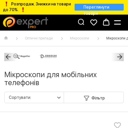
Розпродаж. Знижки на товари
Переглянути
до 70%.
товари
Оптичні прилади
Мікроскопи
Мікроскопи д
Мікроскопи для мобільних
телефонів
Фільтр