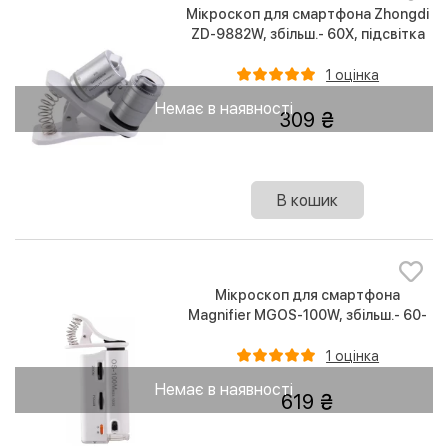
Мікроскоп для смартфона Zhongdi
ZD-9882W, збільш.- 60Х, підсвітка
Led + UV (з прищіпкою на камеру)
1 оцінка
Немає в наявності
309
В кошик
Мікроскоп для смартфона
Magnifier MGOS-100W, збільш.- 60-
100Х, підсвітка Led + UV (з
прищіпкою на камеру)
1 оцінка
Немає в наявності
619