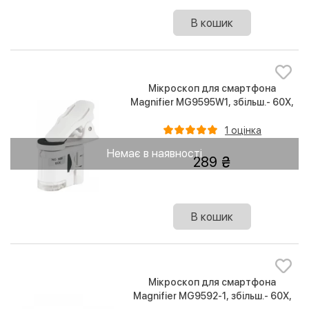
В кошик
Мікроскоп для смартфона
Magnifier MG9595W1, збільш.- 60Х,
підсвітка Led + UV (з прищіпкою на
камеру)
1 оцінка
Немає в наявності
289
В кошик
Мікроскоп для смартфона
Magnifier MG9592-1, збільш.- 60Х,