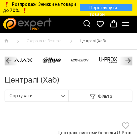
Розпродаж. Знижки на товари
Переглянути
до 70%.
товари
Охорона та безпека
Централі (Хаб)
Централі (Хаб)
Фільтр
Централь системи безпеки U-Prox