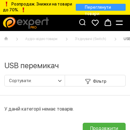
Розпродаж. Знижки на товари
Переглянути
до 70%.
товари
Аудіо-відео товари
З'єднувачі (Switch)
USB
USB перемикач
Фільтр
У даній категорії немає товарів.
Продовжити