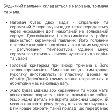
Будь-який паяльник складається з нагрівача, тримача
та жала.
Нагрівач буває двох видів - спіральний та
керамічний. У першому випадку тепло передається
через ніхромовий дріт, намотаний на ізольований
корпус. Довговічнішим і ефективнішим у роботі
вважається керамічний паяльник. Його головним
плюсом є швидкість нагрівання, а в деяких моделях
- регулювання температури. Єдиний мінус
керамічного стрижня - висока чутливість до падінь
та ударів.
Головний критерієм при виборі тримача є його
теплонепроникність. Чим вона вища - тим краще.
Рукоятку виготовляють з пластику, дерева чи
ебоніту. Дерев’яний тримач менше нагрівається, а
ебонітовий має найбільшу вагу.
Жало буває мідним або керамічним та може мати
вогнетривке покриття з нікелю, алюмінію чи срібла.
Якщо мідна деталь не вкрита захисним шаром, їй
можна надавати різну форму шляхом заточування.
Втім краще обирати такий прилад, що передбачає