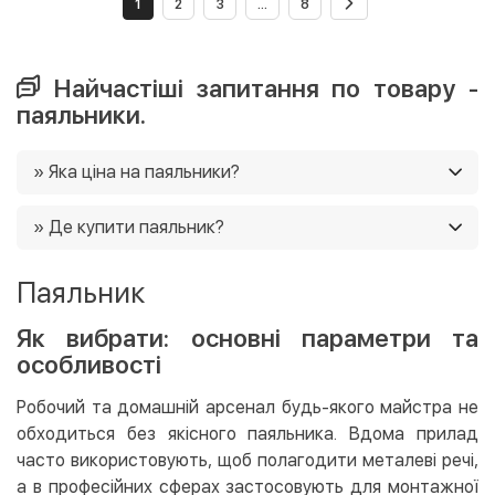
1
2
3
...
8
Найчастіші запитання по товару -
паяльники.
» Яка ціна на паяльники?
Ціни на паяльники в нашому магазині від 239 грн. Ще у
» Де купити паяльник?
нас постійно діють акції, і часто є можливість
придбати товар зі знижками 🙂
Ви можете купити паяльник в нашому інтернет-
Паяльник
магазині, і ми доставимо його в будь-який регіон
України. 😉
Як вибрати: основні параметри та
особливості
Робочий та домашній арсенал будь-якого майстра не
обходиться без якісного паяльника. Вдома прилад
часто використовують, щоб полагодити металеві речі,
а в професійних сферах застосовують для монтажної