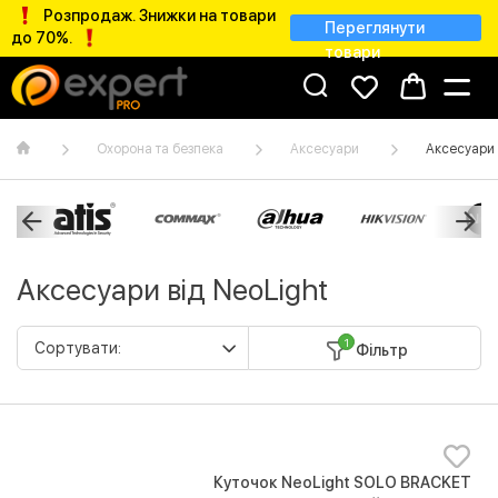
Розпродаж. Знижки на товари
Переглянути
до 70%.
товари
Охорона та безпека
Аксесуари
Аксесуари 
Аксесуари від NeoLight
1
Фільтр
Куточок NeoLight SOLO BRACKET