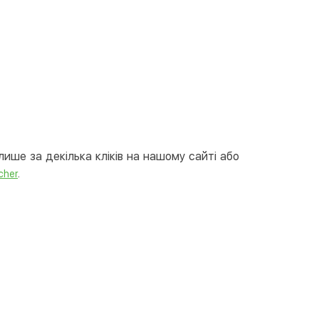
вкою
тою
арткою на сайті
Безкоштовно
at24
ay
e Pay
le Pay
ише за декілька кліків на нашому сайті або
ковий розрахунок
Безкоштовно
.
cher
та на карту юр.особи
та на рахунок юр.особи
єва розстрочка (Приватбанк)
та частинами (Приватбанк)
пка частинами (Монобанк)