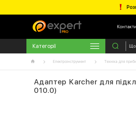
Роз
Контакт
Категорії
Електроінструмент
Техніка для приб
Адаптер Karcher для підк
010.0)