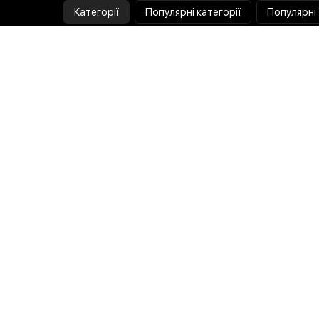
Категорії
Популярні категорії
Популярні
Тепловізор
Прилад нічного бачення
Бінокулярна лупа
Випалювач по дереву
Ультразвукова ванна
Паяльник