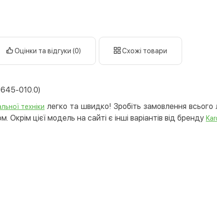
готі
кар
Оплата к
Оцінки та відгуки (0)
Схожі товари
Priv
LiqP
Appl
.645-010.0)
Goog
легко та швидко! Зробіть замовлення всього л
льної техніки
Безготів
. Окрім цієї модель на сайті є інші варіантів від бренду
Kar
Опла
Опла
Кредит
Митт
Опла
Поку