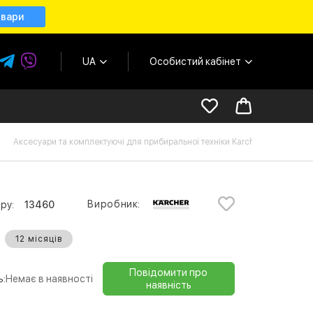
овари
UA
Особистий кабінет
Аксесуари та комплектуючі для прибиральної техніки Karcher
Ад
Виробник:
ру:
13460
12 місяців
Повідомити про
ь:
Немає в наявності
наявність