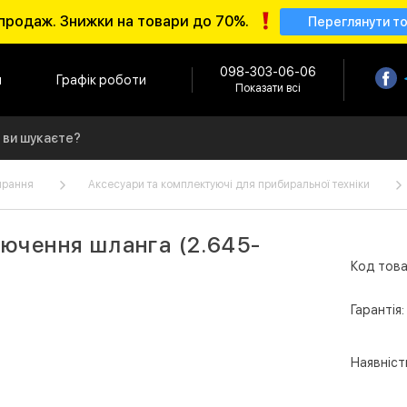
продаж. Знижки на товари до 70%.
Переглянути т
098-303-06-06
и
Графік роботи
Показати всі
ирання
Аксесуари та комплектуючі для прибиральної техніки
лючення шланга (2.645-
Код това
Гарантія:
Наявніст