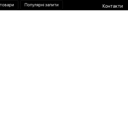
 товари
Популярні запити
Контакти
Паяльна станція
Співпраця 
Мультиметр
Доставка і
Коліматорний приціл
Гарантія та
Тепловізійний приціл
Про нас
Струмовимірювальні кліщі
Публічна о
Лампа лупа
Політика п
Розробка x Маркетинг