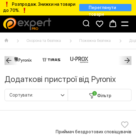
Розпродаж. Знижки на товари
Переглянути
до 70%.
товари
Охорона та безпека
Пожежна безпека
Дод
Додаткові пристрої від Pyronix
1
Фільтр
Приймач бездротових сповіщувачів