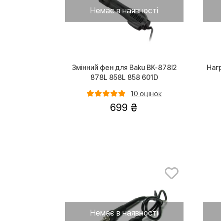
Немає в наявності
Змінний фен для Baku BK-878l2
Наг
878L 858L 858 601D
10 оцінок
699
Немає в наявності