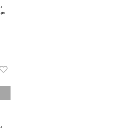
u
ція
u