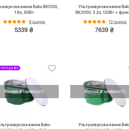
развукова ванна Baku BK1200,
Ультразвукова ванна Bak
1.6л, 60Вт
BK2000, 3.2л, 120Вт + функ
дегазації
9 оцінок
12 оцінок
5339
7639
Т ПРОДАЖУ
Немає в наявності
Немає в наявності
Ультразвукова ванна Baku
Ультразвукова ванна Bak