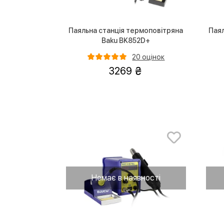
Паяльна станція термоповітряна
Паял
Baku BK852D+
20 оцінок
3269
Немає в наявності