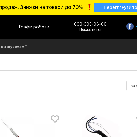
продаж. Знижки на товари до 70%.
Переглянути т
098-303-06-06
и
Графік роботи
Показати всі