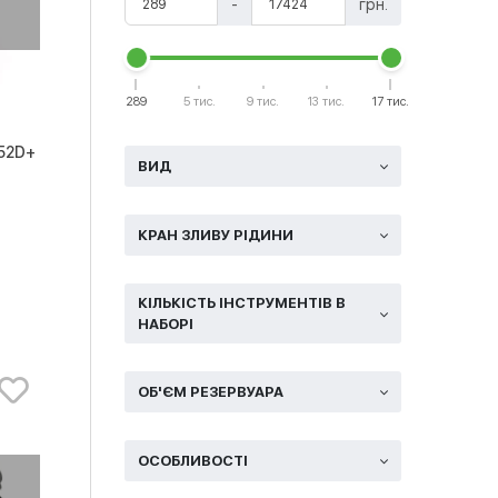
-
грн.
289
5 тис.
9 тис.
13 тис.
17 тис.
852D+
ВИД
КРАН ЗЛИВУ РІДИНИ
КІЛЬКІСТЬ ІНСТРУМЕНТІВ В
НАБОРІ
ОБ'ЄМ РЕЗЕРВУАРА
ОСОБЛИВОСТІ