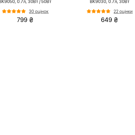
BK9050, 0.7л, 30Вт / 50Вт
BK9030, 0.7л, 30Вт
30 оцінок
22 оцінки
799
649