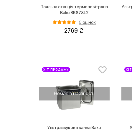
Паяльна станція термоповітряна
Ульт
Baku BK878L2
5 оцінок
2769
ХІТ ПРОДАЖУ
ХІ
Немає в наявності
Ультразвукова ванна Baku