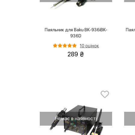
Паяльник для Baku BK-936іBK-
Паял
936D
10 оцінок
289
Немає в наявності