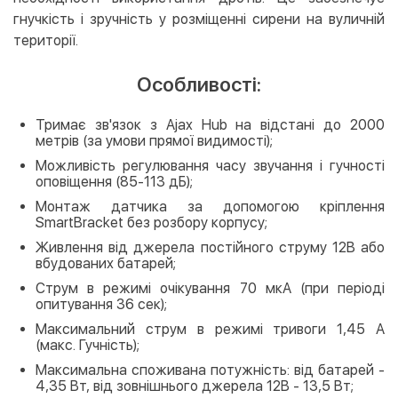
гнучкість і зручність у розміщенні сирени на вуличній
території.
Особливості:
Тримає зв'язок з Ajax Hub на відстані до 2000
метрів (за умови прямої видимості);
Можливість регулювання часу звучання і гучності
оповіщення (85-113 дБ);
Монтаж датчика за допомогою кріплення
SmartBracket без розбору корпусу;
Живлення від джерела постійного струму 12В або
вбудованих батарей;
Струм в режимі очікування 70 мкА (при періоді
опитування 36 сек);
Максимальний струм в режимі тривоги 1,45 А
(макс. Гучність);
Максимальна споживана потужність: від батарей -
4,35 Вт, від зовнішнього джерела 12В - 13,5 Вт;