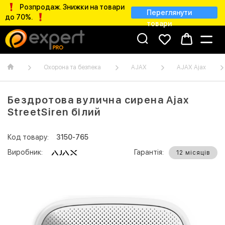
Розпродаж. Знижки на товари
Переглянути
до 70%.
товари
Охорона та безпека
AJAX
AJAX Ajax
Бездротова вулична сирена Ajax
StreetSiren білий
Код товару:
3150-765
Виробник:
Гарантія:
12 місяців