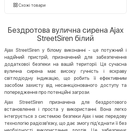
картою
Схожі товари
Оплата карткою на сайті
Безкоштовно
Privat24
Бездротова вулична сирена Ajax
LiqPay
StreetSiren білий
Apple Pay
Google Pay
Ajax StreetSiren у білому виконанні - це потужний і
надійний пристрій, призначений для забезпечення
Безготівковий розрахунок
Безкоштовно
додаткової безпеки на вашій території. Ця сучасна
Оплата на карту юр.особи
вулична сирена має високу гучність і яскраву
Оплата на рахунок юр.особи
світлодіодну індикацію, що робить її ефективним
засобом захисту від несанкціонованого доступу та
Кредит
попередження про потенційні загрози.
Миттєва розстрочка (Приватбанк)
Ajax StreetSiren призначена для бездротового
Оплата частинами (Приватбанк)
встановлення і проста у використанні. Вона легко
Покупка частинами (Монобанк)
інтегрується з системою безпеки Ajax і має передову
технологію радіозв'язку, що дає змогу під'єднати її без
необхідності використання дротів. Це забезпечує