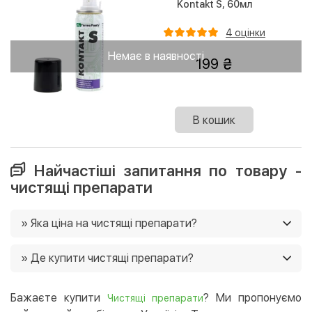
Kontakt S, 60мл
4 оцінки
Немає в наявності
199
В кошик
Найчастіші запитання по товару -
чистящі препарати
» Яка ціна на чистящі препарати?
Ціни на чистящі препарати в нашому магазині від 179
» Де купити чистящі препарати?
грн. Ще у нас постійно діють акції, і часто є можливість
придбати товар зі знижками 🙂
Ви можете купити чистящі препарати в нашому
інтернет-магазині, і ми доставимо їх в будь-який
Бажаєте купити
? Ми пропонуємо
Чистящі препарати