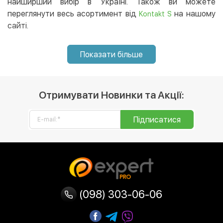
регіон України. 😉
найширший вибір в Україні. Також ви можете
переглянути весь асортимент від
на нашому
Kontakt S
сайті.
Показати більше
Отримувати Новинки та Акції:
Підписатися
(098) 303-06-06