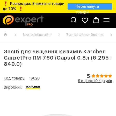
Розпродаж. Знижки на товари
Переглянути
до 70%.
товари
Електроінструмент
Техніка для прибирання
Засіб для чищення килимів Karcher
CarpetPro RM 760 iCapsol 0.8л (6.295-
849.0)
5
Код товару:
13620
9 оцінок і 0 відгуків
Виробник: