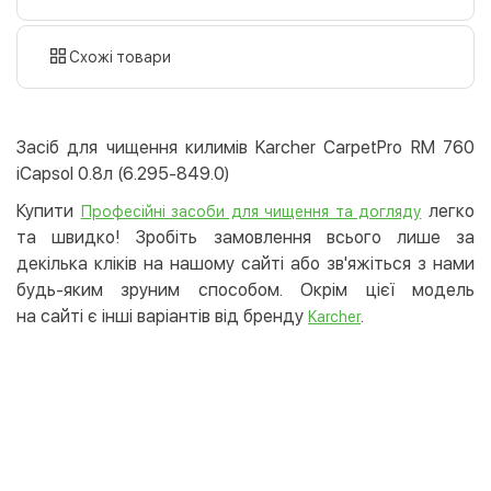
готівкою
картою
Схожі товари
Оплата карткою на сайті
Безкоштовно
Privat24
Засіб для чищення килимів Karcher CarpetPro RM 760
LiqPay
iCapsol 0.8л (6.295-849.0)
Apple Pay
Купити
легко
Професійні засоби для чищення та догляду
Google Pay
та швидко! Зробіть замовлення всього лише за
декілька кліків на нашому сайті або зв'яжіться з нами
Безготівковий розрахунок
Безкоштовно
будь-яким зруним способом. Окрім цієї модель
Оплата на карту юр.особи
на сайті є інші варіантів від бренду
.
Karcher
Оплата на рахунок юр.особи
Кредит
Миттєва розстрочка (Приватбанк)
Оплата частинами (Приватбанк)
Покупка частинами (Монобанк)