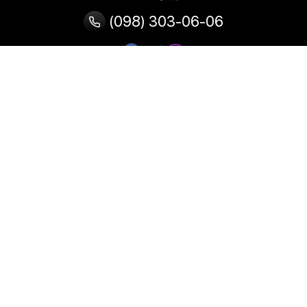
(098) 303-06-06
Категорії
Популярні
Популярні
Популярні
категорії
товари
запити
Тепловізор
Прилад нічного бачення
Бінокулярна лупа
Випалювач по дереву
Ультразвукова ванна
Паяльник