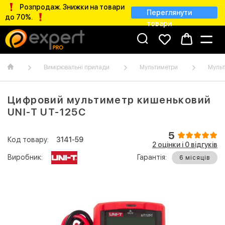
Розпродаж. Знижки на товари
Переглянути
до 70%.
товари
Вимірювальні прилади
Мультиметри
Мульт
Цифровий мультиметр кишеньковий
UNI-T UT-125C
5
Код товару:
3141-59
2 оцінки і 0 відгуків
Виробник:
Гарантія:
6 місяців