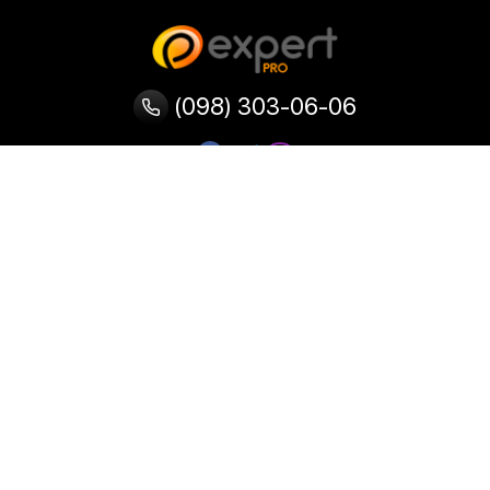
(098) 303-06-06
Категорії
Популярні
Популярні
Популярні
категорії
товари
запити
Тепловізор
Прилад нічного бачення
Бінокулярна лупа
Випалювач по дереву
Ультразвукова ванна