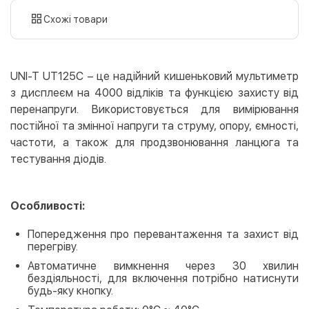
картою
Схожі товари
Оплата карткою на сайті
Безкоштовно
Privat24
UNI-T UT125C – це надійний кишеньковий мультиметр
LiqPay
з дисплеєм на 4000 відліків та функцією захисту від
Apple Pay
перенапруги. Використовується для вимірювання
Google Pay
постійної та змінної напруги та струму, опору, ємності,
частоти, а також для продзвонювання ланцюга та
Безготівковий розрахунок
Безкоштовно
тестування діодів.
Оплата на карту юр.особи
Оплата на рахунок юр.особи
Особливості:
Кредит
Попередження про перевантаження та захист від
Миттєва розстрочка (Приватбанк)
перегріву.
Оплата частинами (Приватбанк)
Автоматичне вимкнення через 30 хвилин
Покупка частинами (Монобанк)
бездіяльності, для включення потрібно натиснути
будь-яку кнопку.