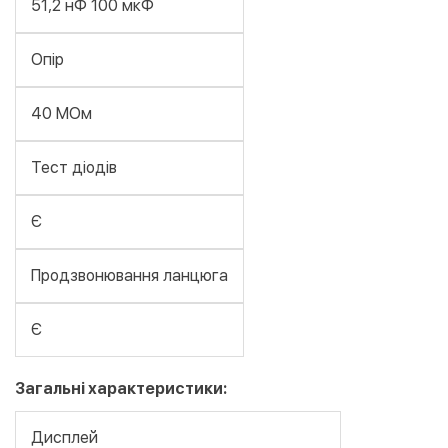
51,2 нФ 100 мкФ
Опір
40 МОм
Тест діодів
Є
Продзвонювання ланцюга
Є
Загальні характеристики:
Дисплей