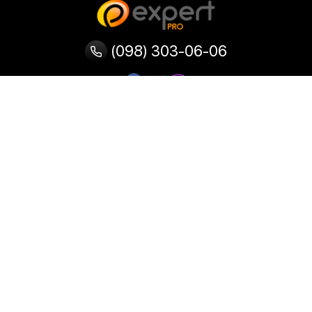
(098) 303-06-06
Категорії
Популярні
Популярні
Популярні
категорії
товари
запити
Тепловізор
Прилад нічного бачення
Бінокулярна лупа
Випалювач по дереву
Ультразвукова ванна