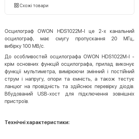
картою
Схожі товари
Оплата карткою на сайті
Безкоштовно
Privat24
Осцилограф OWON HDS1022M-I це 2-х канальний
LiqPay
осцилограф, має смугу пропускання 20 МГц,
Apple Pay
вибірку 100 МВ/с.
Google Pay
До особливостей осцилографа OWON HDS1022M-I -
крім основних функцій осцилографа, прилад виконує
Безготівковий розрахунок
Безкоштовно
функції мультиметра, вимірюючи змінний і постійний
Оплата на карту юр.особи
струм і напругу, опори та ємність, а також тестує
Оплата на рахунок юр.особи
ланцюг на провідність та здійснює перевірку діодів.
Вбудований USB-хост для підключення зовнішніх
Кредит
пристроїв.
Миттєва розстрочка (Приватбанк)
Оплата частинами (Приватбанк)
Покупка частинами (Монобанк)
Технічні характеристики: