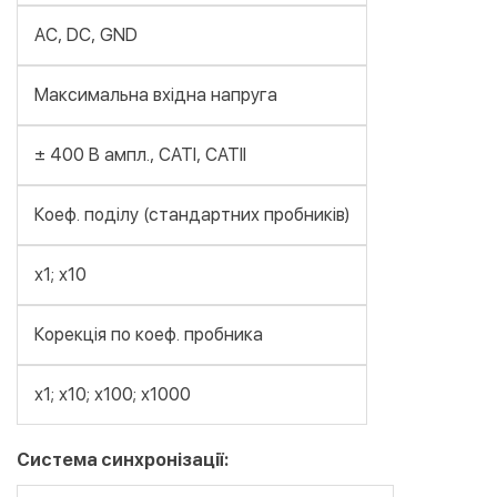
AC, DC, GND
Максимальна вхідна напруга
± 400 В ампл., САТІ, САТII
Коеф. поділу (стандартних пробників)
х1; х10
Корекція по коеф. пробника
х1; х10; х100; х1000
Система синхронізації: