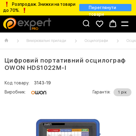
Розпродаж. Знижки на товари
Переглянути
до 70%.
товари
Вимірювальні прилади
Осцилографи
Осци
Цифровий портативний осцилограф
OWON HDS1022M-I
Код товару:
3143-19
Виробник:
Гарантія:
1 рік