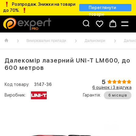
Розпродаж. Знижки на товари
Переглянути
до 70%.
товари
Вимірювальні прилади
Дальноміри
Дально
Далекомір лазерний UNI-T LM600, до
600 метров
5
Код товару:
3147-36
6 оцінок і 3 відгукa
Виробник:
Гарантія:
6 місяців