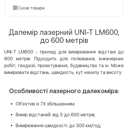
картою
Схожі товари
Оплата карткою на сайті
Безкоштовно
Privat24
Далемір лазерний UNI-T LM600,
LiqPay
до 600 метрів
Apple Pay
Google Pay
UNI-T LM600 - прилад для вимірювання відстані до
600 метрів. Підходить для полювання, інженерних
Безготівковий розрахунок
Безкоштовно
робіт, геодезії, проектування, будівництва та ін. Може
Оплата на карту юр.особи
вимірювати відстань, швидкість, кут нахилу та висоту.
Оплата на рахунок юр.особи
Особливості лазерного далекоміра:
Кредит
Миттєва розстрочка (Приватбанк)
Об'єктив із 7Х збільшенням;
Оплата частинами (Приватбанк)
Покупка частинами (Монобанк)
Вимір відстаней: від 5 до 600 метрів;
Вимірювання швидкості: до 300 км/год;