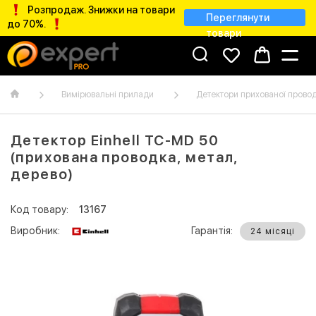
Розпродаж. Знижки на товари
Переглянути
до 70%.
товари
Вимірювальні прилади
Детектори прихованої прово
Детектор Einhell TC-MD 50
(прихована проводка, метал,
дерево)
Код товару:
13167
Виробник:
Гарантія:
24 місяці