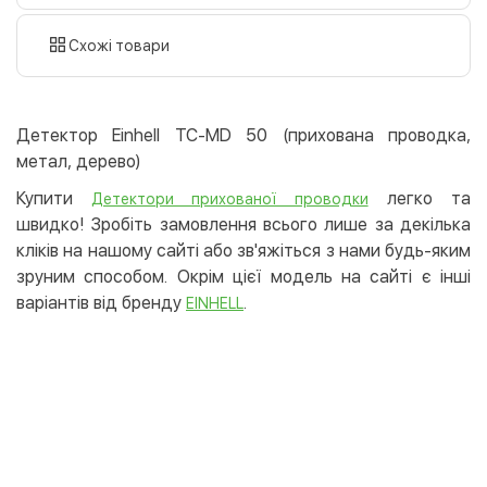
готівкою
картою
Схожі товари
Оплата карткою на сайті
Безкоштовно
Privat24
Детектор Einhell TC-MD 50 (прихована проводка,
LiqPay
метал, дерево)
Apple Pay
Купити
легко та
Детектори прихованої проводки
Google Pay
швидко! Зробіть замовлення всього лише за декілька
кліків на нашому сайті або зв'яжіться з нами будь-яким
Безготівковий розрахунок
Безкоштовно
зруним способом. Окрім цієї модель на сайті є інші
Оплата на карту юр.особи
варіантів від бренду
.
EINHELL
Оплата на рахунок юр.особи
Кредит
Миттєва розстрочка (Приватбанк)
Оплата частинами (Приватбанк)
Покупка частинами (Монобанк)