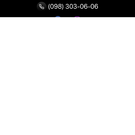
(098) 303-06-06
Категорії
Популярні
Популярні
Популярні
категорії
товари
запити
Тепловізор
Прилад нічного бачення
Бінокулярна лупа
Випалювач по дереву
Ультразвукова ванна
Паяльник