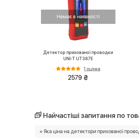
Немає в наявності
Детектор прихованої проводки
UNI-T UT387E
1 оцінка
2579
Найчастіші запитання по тов
» Яка ціна на детектори прихованої пров