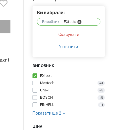
Ви вибрали:
Виробник:
EXtools
Скасувати
Уточнити
дки і
ВИРОБНИК
EXtools
Mastech
+3
UNI-T
+5
BOSCH
+8
EINHELL
+1
Показати ще 2
ЦІНА