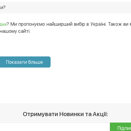
ому магазині від 209 грн. Ще у нас постійно діють акції, і 
ки?
одки в нашому інтернет-магазині, і ми доставимо його в б
? Ми пропонуємо найширший вибір в Україні. Також ви
дки
нашому сайті.
Показати більше
Отримувати Новинки та Акції:
Підпи