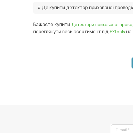
Ціни на детектори прихованої проводки в наш
» Де купити детектор прихованої провод
можливість придбати товар зі знижками 🙂
Ви можете купити детектор прихованої пров
який регіон України. 😉
Бажаєте купити
Детектори прихованої прово
переглянути весь асортимент від
на 
EXtools