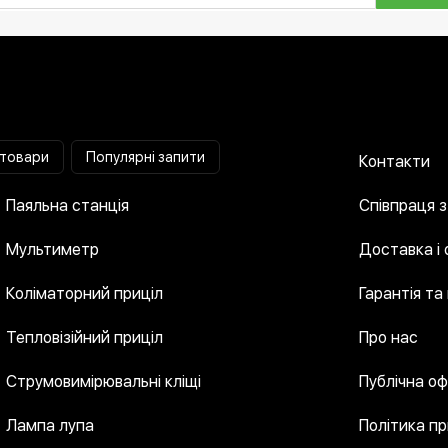
 товари
Популярні запити
Контакти
Паяльна станція
Співпраця 
Мультиметр
Доставка і
Коліматорний приціл
Гарантія та
Тепловізійний приціл
Про нас
Струмовимірювальні кліщі
Публічна о
Лампа лупа
Політика п