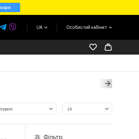
овари
UA
Особистий кабінет
Фільтр