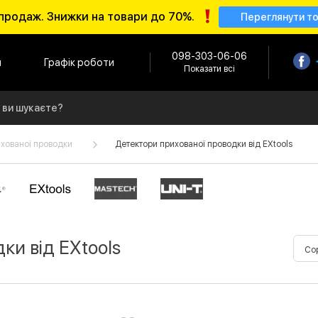
продаж. Знижки на товари до 70%.
Переглянути т
098-303-06-06
и
Графік роботи
Показати всі
хованої проводки
Детектори прихованої проводки від EXtools
ки від EXtools