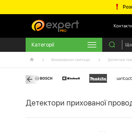
Роз
Контакт
Категорії
Вимірювальні прилади
Детектори при
Детектори прихованої провод