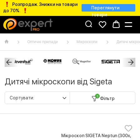
Розпродаж. Знижки на товари
Переглянути
до 70%.
товари
Оптичні прилади
Мікроскопи
Дитячі мікро
Дитячі мікроскопи від Sigeta
1
Фільтр
Мікроскоп SIGETA Neptun (300x,