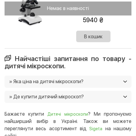
Немає в наявності
5940
В кошик
Найчастіші запитання по товару -
дитячі мікроскопи.
» Яка ціна на дитячі мікроскопи?
Ціни на дитячі мікроскопи в нашому магазині від 579
» Де купити дитячий мікроскоп?
грн. Ще у нас постійно діють акції, і часто є можливість
придбати товар зі знижками 🙂
Ви можете купити дитячий мікроскоп в нашому
інтернет-магазині, і ми доставимо його в будь-який
Бажаєте купити
? Ми пропонуємо
Дитячі мікроскопи
регіон України. 😉
найширший вибір в Україні. Також ви можете
переглянути весь асортимент від
на нашому
Sigeta
сайті.