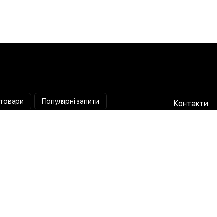
 товари
Популярні запити
Контакти
Паяльна станція
Співпраця 
Мультиметр
Доставка і
Коліматорний приціл
Гарантія та
Тепловізійний приціл
Про нас
Струмовимірювальні кліщі
Публічна о