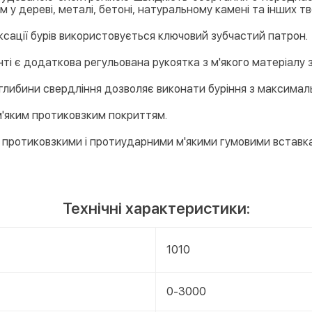
 у дереві, металі, бетоні, натуральному камені та інших т
ксації бурів використовується ключовий зубчастий патрон.
ті є додаткова регульована рукоятка з м'якого матеріалу з
 глибини свердління дозволяє виконати буріння з максимал
 м'яким протиковзким покриттям.
й протиковзкими і протиударними м'якими гумовими вставк
Технічні характеристики:
1010
в
0-3000