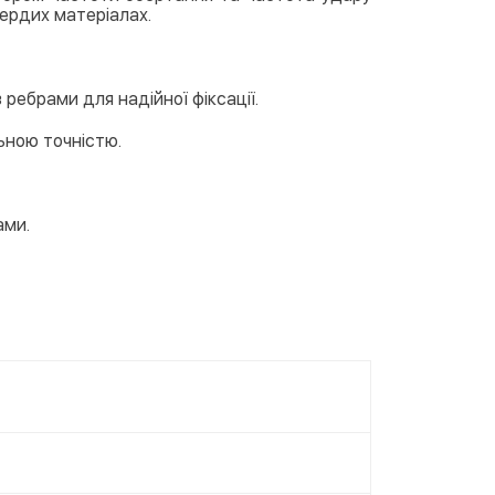
вердих матеріалах.
 ребрами для надійної фіксації.
ьною точністю.
ами.