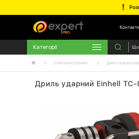
Роз
Контакт
Категорії
Електроінструмент
Дрилі та шурупов
Дриль ударний Einhell TC-