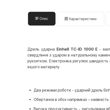
Опис
Характеристики
Дрель ударна
Einhell TС-ID 1000 E
- мал
свердління з ударом в натуральному камені
рукояткою. Електроніка регулює швидкість о
іншого матеріалу.
Два режими роботи - ударний дриль Einhe
Обертання в обох напрямках – наявність 
Висока продуктивність - регульована 