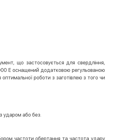
вкою
тою
арткою на сайті
Безкоштовно
at24
ay
e Pay
le Pay
мент, що застосовується для свердління,
D 1000 E оснащений додатковою регульованою
ковий розрахунок
Безкоштовно
 оптимальної роботи з заготівлею з того чи
та на карту юр.особи
та на рахунок юр.особи
єва розстрочка (Приватбанк)
з ударом або без.
та частинами (Приватбанк)
пка частинами (Монобанк)
бором частоти обертання та частота удару