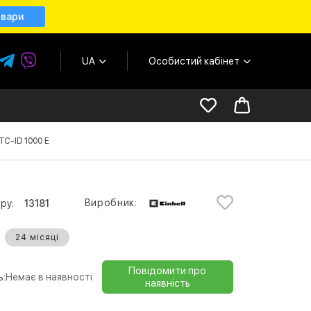
овари
UA
Особистий кабінет
TC-ID 1000 E
Виробник:
ру:
13181
24 місяці
Повідомити про
ь:
Немає в наявності
наявність