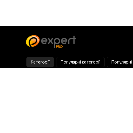
Категорії
Популярні категорії
Популярні
Тепловізор
Прилад нічного бачення
Бінокулярна лупа
Випалювач по дереву
Ультразвукова ванна