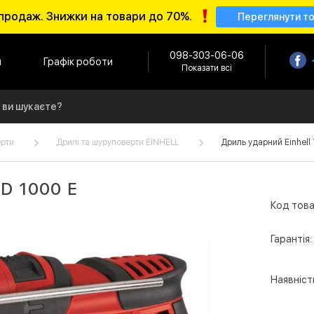
продаж. Знижки на товари до 70%.
Переглянути т
098-303-06-06
и
Графік роботи
Показати всі
ерти
Дрилі та шуруповерти EINHELL
Дриль ударний Einhell 
ID 1000 E
Код това
Гарантія:
Наявніст