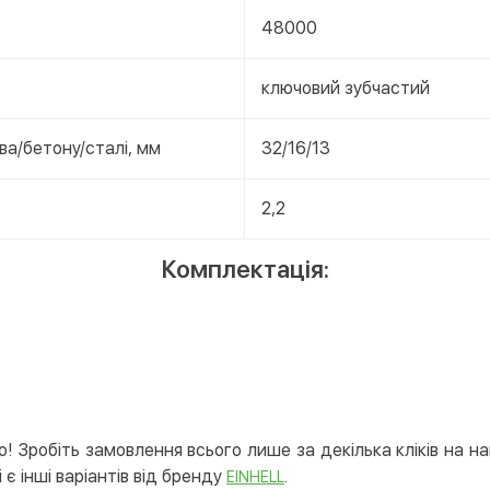
48000
ключовий зубчастий
а/бетону/сталі, мм
32/16/13
2,2
Комплектація:
! Зробіть замовлення всього лише за декілька кліків на н
 є інші варіантів від бренду
.
EINHELL