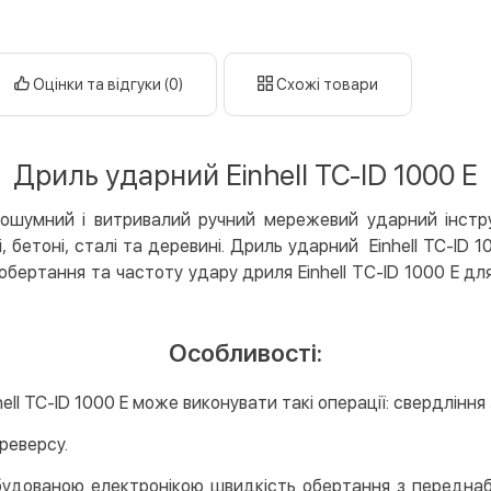
готі
кар
Оцінки та відгуки (0)
Схожі товари
Оплата к
Priv
LiqP
Дриль ударний Einhell TC-ID 1000 E
Appl
Goog
ошумний і витривалий ручний мережевий ударний інстру
, бетоні, сталі та деревині. Дриль ударний Einhell TC-I
Безготів
бертання та частоту удару дриля Einhell TС-ID 1000 E для
Опла
Опла
Особливості:
Кредит
Митт
ll TC-ID 1000 E може виконувати такі операції: свердління 
Опла
реверсу.
Поку
вбудованою електронікою швидкість обертання з передна