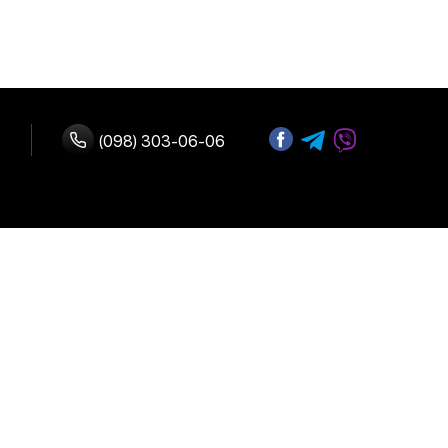
(098) 303-06-06
з нами
Адреса:
 оплата
м. Київ, вул.
В.Васильківська 72
 повернення
Графік роботи:
Щодня:
10:00-19:00
ферта