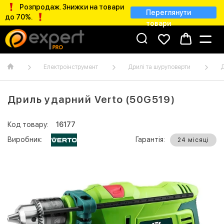
Розпродаж. Знижки на товари
Переглянути
до 70%.
товари
Електроінструмент
Дрилі та шуруповерти
Д
Дриль ударний Verto (50G519)
Код товару:
16177
Виробник:
Гарантія:
24 місяці