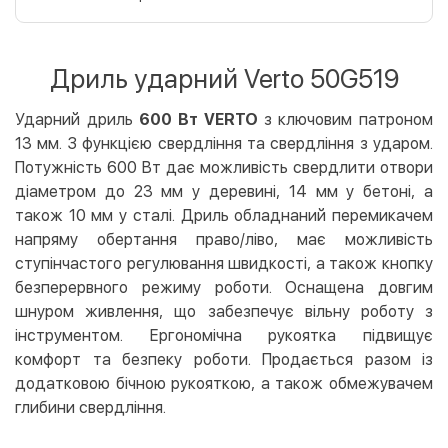
Оплата карткою на сайті
Безкоштовно
Privat24
Дриль ударний Verto 50G519
LiqPay
Apple Pay
Ударний дриль
600 Вт VERTO
з ключовим патроном
Google Pay
13 мм. З функцією свердління та свердління з ударом.
Потужність 600 Вт дає можливість свердлити отвори
Безготівковий розрахунок
Безкоштовно
діаметром до 23 мм у деревині, 14 мм у бетоні, а
Оплата на карту юр.особи
також 10 мм у сталі. Дриль обладнаний перемикачем
напряму обертання право/ліво, має можливість
Оплата на рахунок юр.особи
ступінчастого регулювання швидкості, а також кнопку
Кредит
безперервного режиму роботи. Оснащена довгим
шнуром живлення, що забезпечує вільну роботу з
Миттєва розстрочка (Приватбанк)
інструментом. Ергономічна рукоятка підвищує
Оплата частинами (Приватбанк)
комфорт та безпеку роботи. Продається разом із
Покупка частинами (Монобанк)
додатковою бічною рукояткою, а також обмежувачем
глибини свердління.