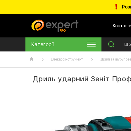
Роз
Контакт
Категорії
Електроінструмент
Дрилі та шурупов
Дриль ударний Зеніт Про