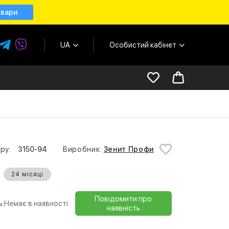
овари
UA
Особистий кабінет
ру:
3150-94
Виробник:
Зенит Профи
24 місяці
Повідомити про
ь:
Немає в наявності
наявність