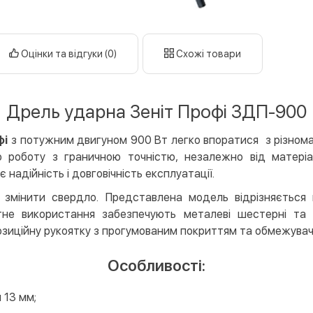
готі
кар
Оцінки та відгуки (0)
Схожі товари
Оплата к
Priv
LiqP
Дрель ударна Зеніт Профі ЗДП-900
Appl
Goog
фі
з потужним двигуном 900 Вт легко впоратися з різном
роботу з граничною точністю, незалежно від матеріа
Безготів
надійність і довговічність експлуатації.
Опла
змінити свердло. Представлена модель відрізняється
Опла
тне використання забезпечують металеві шестерні та 
Кредит
зиційну рукоятку з прогумованим покриттям та обмежувач
Митт
Особливості:
Опла
Поку
 13 мм;