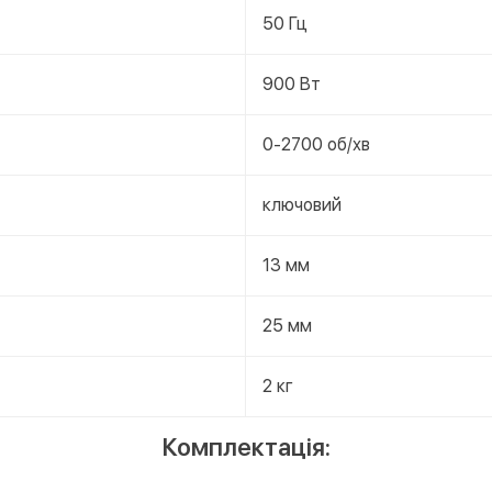
50 Гц
900 Вт
0-2700 об/хв
ключовий
13 мм
25 мм
2 кг
Комплектація: