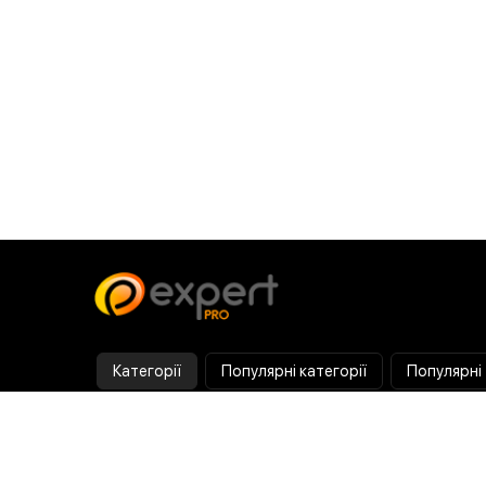
Категорії
Популярні категорії
Популярні
Тепловізор
Прилад нічного бачення