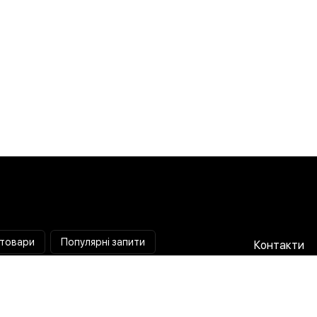
 товари
Популярні запити
Контакти
Паяльна станція
Співпраця 
Мультиметр
Доставка і