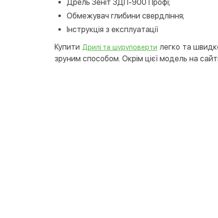
Дрель Зеніт ЗДП-900 Профі;
Обмежувач глибини свердління;
Інструкція з експлуатації
Купити
легко та швидко
Дрилі та шуруповерти
зруним способом. Окрім цієї модель на сайті