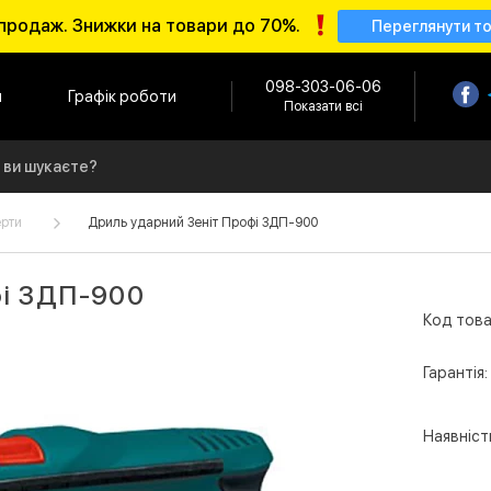
продаж. Знижки на товари до 70%.
Переглянути т
098-303-06-06
и
Графік роботи
Показати всі
ерти
Дриль ударний Зеніт Профі ЗДП-900
фі ЗДП-900
Код това
Гарантія:
Наявніст