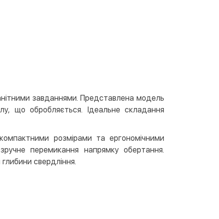
вкою
тою
арткою на сайті
Безкоштовно
at24
ay
e Pay
le Pay
анітними завданнями. Представлена модель
лу, що обробляється. Ідеальне складання
ковий розрахунок
Безкоштовно
та на карту юр.особи
 компактними розмірами та ергономічними
та на рахунок юр.особи
зручне перемикання напрямку обертання.
 глибини свердління.
єва розстрочка (Приватбанк)
та частинами (Приватбанк)
пка частинами (Монобанк)