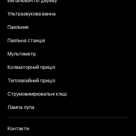
Випалювач по дереву
Ультразвукова ванна
Паяльник
Паяльна станція
Мультиметр
Коліматорний приціл
Тепловізійний приціл
Струмовимірювальні кліщі
Лампа лупа
Контакти