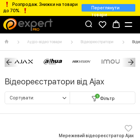
Розпродаж. Знижки на товари
Переглянути
до 70%.
товари
Аудіо-відео товари
Відеореєстратори
Віде
Відеореєстратори від Ajax
1
Фільтр
Мережевий відеореєстратор Ajax