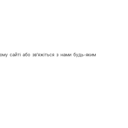
вкою
тою
арткою на сайті
Безкоштовно
at24
ay
e Pay
ому сайті або зв'яжіться з нами будь-яким
le Pay
ковий розрахунок
Безкоштовно
та на карту юр.особи
та на рахунок юр.особи
єва розстрочка (Приватбанк)
та частинами (Приватбанк)
пка частинами (Монобанк)