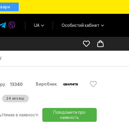
овари
UA
Особистий кабінет
2
Виробник:
ру:
13340
24 місяці
Повідомити про
ь:
Немає в наявності
наявність