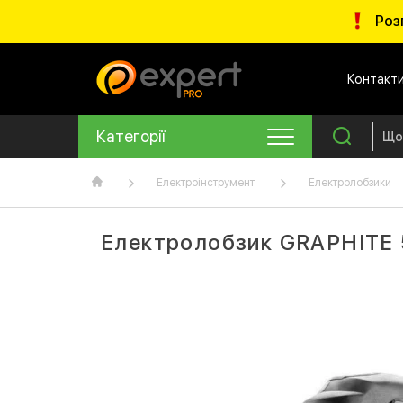
Роз
Контакт
Категорії
Електроінструмент
Електролобзики
Електролобзик GRAPHITE