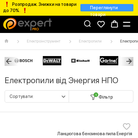
Розпродаж. Знижки на товари
Переглянути
до 70%.
товари
Електроінструмент
Електропили
Електроп
Електропили від Энергия НПО
1
Фільтр
Ланцюгова бензинова пила Енергія