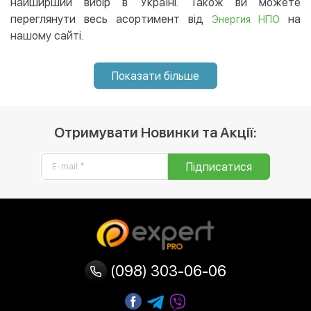
😉
найширший вибір в Україні. Також ви можете
переглянути весь асортимент від
на
Энергия НПО
нашому сайті.
Показати більше
Отримувати Новинки та Акції:
Підписатися
(098) 303-06-06