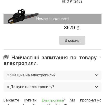
НПО РТ2452
Немає в наявності
3679
В кошик
Найчастіші запитання по товару -
електропили.
» Яка ціна на електропили?
Ціни на електропили в нашому магазині від 2100 грн.
» Де купити електропилу?
Ще у нас постійно діють акції, і часто є можливість
придбати товар зі знижками 🙂
Ви можете купити електропилу в нашому інтернет-
магазині, і ми доставимо її в будь-який регіон України.
Бажаєте купити
? Ми пропонуємо
Електропили