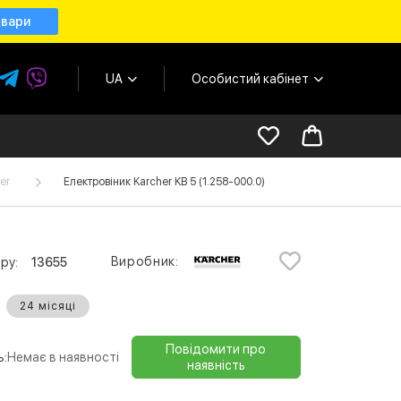
овари
UA
Особистий кабінет
er
Електровіник Karcher KB 5 (1.258-000.0)
Виробник:
ру:
13655
24 місяці
Повідомити про
ь:
Немає в наявності
наявність