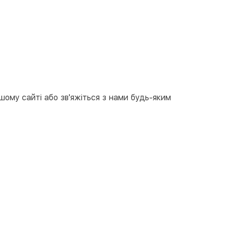
вкою
тою
арткою на сайті
Безкоштовно
at24
ay
e Pay
шому сайті або зв'яжіться з нами будь-яким
le Pay
ковий розрахунок
Безкоштовно
та на карту юр.особи
та на рахунок юр.особи
єва розстрочка (Приватбанк)
та частинами (Приватбанк)
пка частинами (Монобанк)