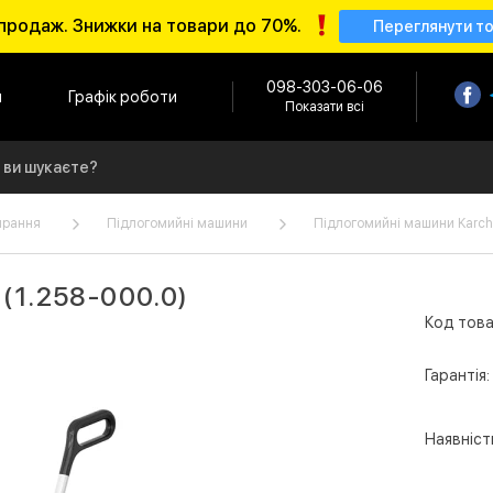
продаж. Знижки на товари до 70%.
Переглянути т
098-303-06-06
и
Графік роботи
Показати всі
ирання
Підлогомийні машини
Підлогомийні машини Karch
 (1.258-000.0)
Код това
Гарантія:
Наявніст