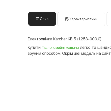
Опис
Характеристики
Електровіник Karcher KB 5 (1.258-000.0)
Купити
легко та швидко!
Підлогомийні машини
зруним способом. Окрім цієї модель на сайті