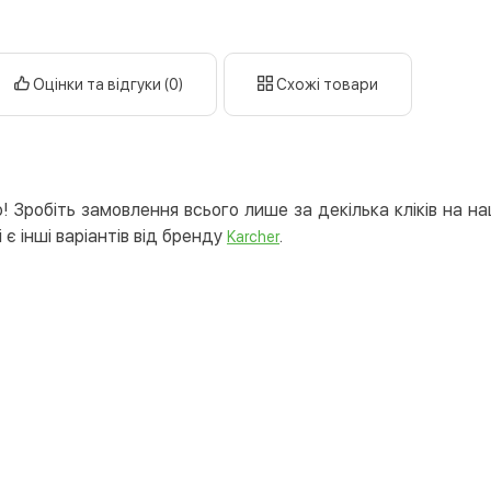
готі
кар
Оцінки та відгуки (0)
Схожі товари
Оплата к
Priv
LiqP
Appl
 Зробіть замовлення всього лише за декілька кліків на на
Goog
 є інші варіантів від бренду
.
Karcher
Безготів
Опла
Опла
Кредит
Митт
Опла
Поку