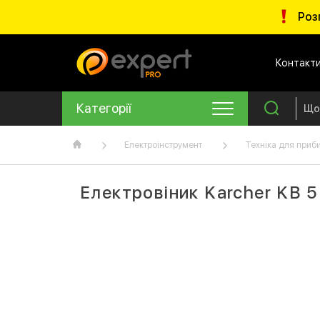
Роз
Контакт
Категорії
Електроінструмент
Техніка для приб
Електровіник Karcher KB 5