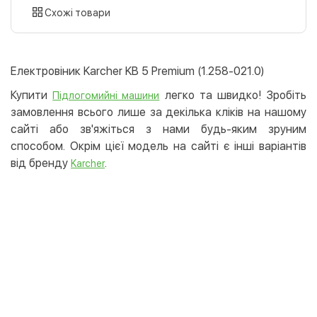
картою
Схожі товари
Оплата карткою на сайті
Безкоштовно
Privat24
Електровіник Karcher KB 5 Premium (1.258-021.0)
LiqPay
Купити
легко та швидко! Зробіть
Підлогомийні машини
Apple Pay
замовлення всього лише за декілька кліків на нашому
Google Pay
сайті або зв'яжіться з нами будь-яким зруним
способом. Окрім цієї модель на сайті є інші варіантів
Безготівковий розрахунок
Безкоштовно
від бренду
.
Karcher
Оплата на карту юр.особи
Оплата на рахунок юр.особи
Кредит
Миттєва розстрочка (Приватбанк)
Оплата частинами (Приватбанк)
Покупка частинами (Монобанк)