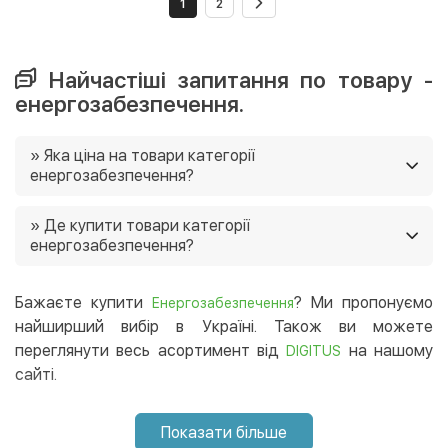
1
2
Найчастіші запитання по товару -
енергозабезпечення.
» Яка ціна на товари категорії
енергозабезпечення?
Ціни на товари категорії енергозабезпечення в нашому
» Де купити товари категорії
магазині від 576 грн. Ще у нас постійно діють акції, і
енергозабезпечення?
часто є можливість придбати товар зі знижками 🙂
Ви можете купити товари категорії
енергозабезпечення в нашому інтернет-магазині, і ми
Бажаєте купити
? Ми пропонуємо
Енергозабезпечення
доставимо їх в будь-який регіон України. 😉
найширший вибір в Україні. Також ви можете
переглянути весь асортимент від
на нашому
DIGITUS
сайті.
Показати більше