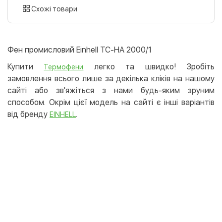
картою
Схожі товари
Оплата карткою на сайті
Безкоштовно
Privat24
Фен промисловий Einhell TC-HA 2000/1
LiqPay
Купити
легко та швидко! Зробіть
Термофени
Apple Pay
замовлення всього лише за декілька кліків на нашому
Google Pay
сайті або зв'яжіться з нами будь-яким зруним
способом. Окрім цієї модель на сайті є інші варіантів
Безготівковий розрахунок
Безкоштовно
від бренду
.
EINHELL
Оплата на карту юр.особи
Оплата на рахунок юр.особи
Кредит
Миттєва розстрочка (Приватбанк)
Оплата частинами (Приватбанк)
Покупка частинами (Монобанк)