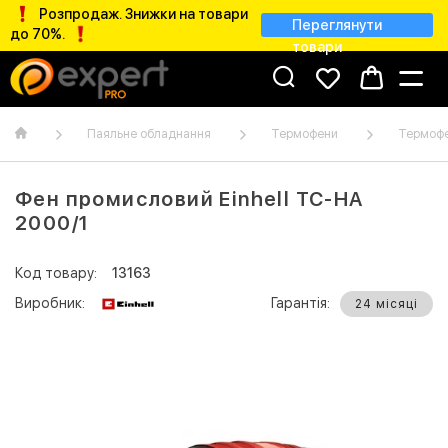
Розпродаж. Знижки на товари
Переглянути
до 70%.
товари
Паяльне обладнання
Термофени
Термофе
Фен промисловий Einhell TC-HA
2000/1
Код товару:
13163
Виробник:
Гарантія:
24 місяці