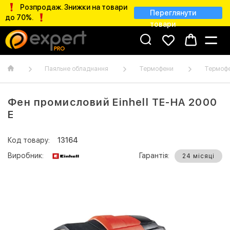
Розпродаж. Знижки на товари
Переглянути
до 70%.
товари
Паяльне обладнання
Термофени
Термофе
Фен промисловий Einhell TE-HA 2000
E
Код товару:
13164
Виробник:
Гарантія:
24 місяці