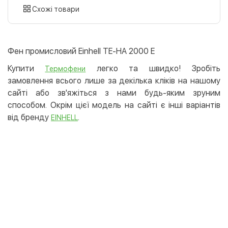
картою
Схожі товари
Оплата карткою на сайті
Безкоштовно
Privat24
Фен промисловий Einhell TE-HA 2000 E
LiqPay
Купити
легко та швидко! Зробіть
Термофени
Apple Pay
замовлення всього лише за декілька кліків на нашому
Google Pay
сайті або зв'яжіться з нами будь-яким зруним
способом. Окрім цієї модель на сайті є інші варіантів
Безготівковий розрахунок
Безкоштовно
від бренду
.
EINHELL
Оплата на карту юр.особи
Оплата на рахунок юр.особи
Кредит
Миттєва розстрочка (Приватбанк)
Оплата частинами (Приватбанк)
Покупка частинами (Монобанк)