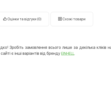
готі
кар
Оцінки та відгуки (0)
Схожі товари
Оплата к
Priv
LiqP
Appl
ко! Зробіть замовлення всього лише за декілька кліків н
Goog
сайті є інші варіантів від бренду
.
EINHELL
Безготів
Опла
Опла
Кредит
Митт
Опла
Поку