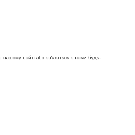
вкою
тою
арткою на сайті
Безкоштовно
at24
ay
e Pay
а нашому сайті або зв'яжіться з нами будь-
le Pay
ковий розрахунок
Безкоштовно
та на карту юр.особи
та на рахунок юр.особи
єва розстрочка (Приватбанк)
та частинами (Приватбанк)
пка частинами (Монобанк)