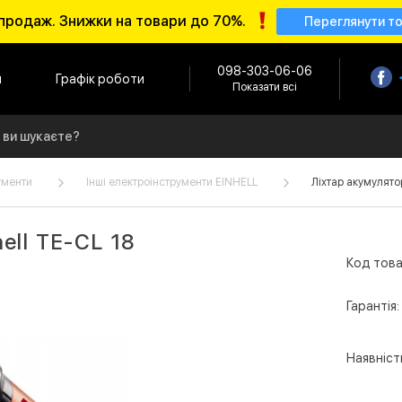
продаж. Знижки на товари до 70%.
Переглянути т
098-303-06-06
и
Графік роботи
Показати всі
ументи
Інші електроінструменти EINHELL
Ліхтар акумулято
ell TE-CL 18
Код това
Гарантія:
Наявніст