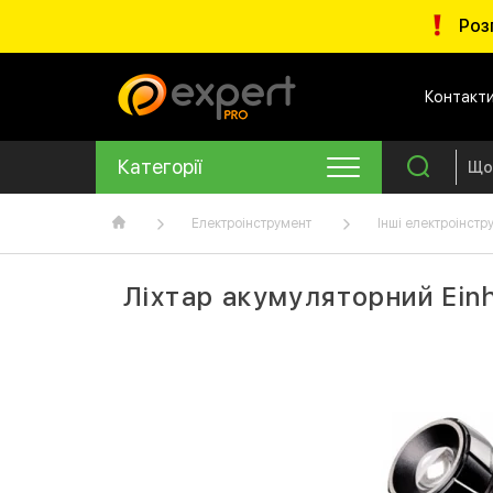
Роз
Контакт
Категорії
Електроінструмент
Інші електроінстр
Ліхтар акумуляторний Einh