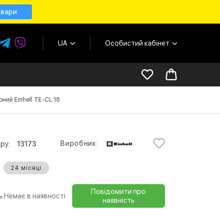
овари
UA
Особистий кабінет
рний Einhell TE-CL 18
Виробник:
ру:
13173
24 місяці
Повідомити про
ь:
Немає в наявності
наявність